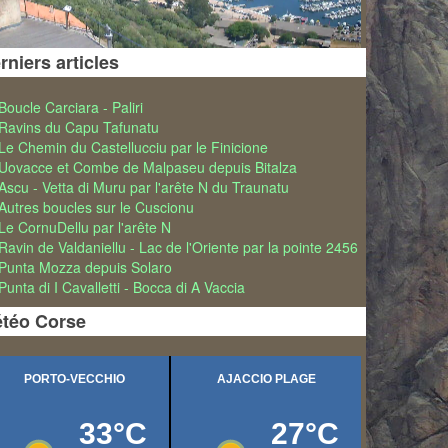
inéraires
ue cette
rniers articles
de 1986 à
Boucle Carciara - Paliri
Ravins du Capu Tafunatu
Le Chemin du Castellucciu par le Finicione
Uovacce et Combe de Malpaseu depuis Bitalza
Ascu - Vetta di Muru par l'arête N du Traunatu
décès du
Autres boucles sur le Cuscionu
Le CornuDellu par l'arête N
alade ont
Ravin de Valdaniellu - Lac de l'Oriente par la pointe 2456
Punta Mozza depuis Solaro
Punta di I Cavalletti - Bocca di A Vaccia
téo Corse
ne boucle
vu (
)
PR3