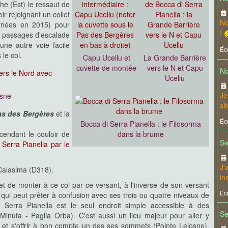
he (Est) le ressaut de
ir rejoignant un collet
No
airnées en 2015) pour
!
s passages d'escalade
ne autre voie facile
Écr
 le col.
Capu Ucellu et
La Grande Barrière
cuvette de montée
vers le N et Capu
No
Ucellu
Je
osne
si
as des Bergères
et la
Écr
Bocca di Serra Pianella : le Filosorma
cendant le couloir de
dans la brume
Se
 Serra Pianella par le
J'
 Calasima (D318).
in
met de monter à ce col par ce versant, à l'inverse de son versant
Écr
qui peut prêter à confusion avec ses trois ou quatre niveaux de
di Serra Pianella est le seul endroit simple accessible à des
Se
Minuta - Paglia Orba). C'est aussi un lieu majeur pour aller y
e et s'offrir à bon compte un des ses sommets (Pointe Lejosne).