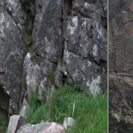
llée avec
 la 5ème
c départ
e avec ce
és chaque
di u Cavu
oucles de
'occasion