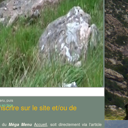
 eu lieu
cé inédit
 dans la
,
m
V+/6a
eru, puis
scrire sur le site et/ou de
 en face
is du
Méga Menu
Accueil
, soit directement via l'article