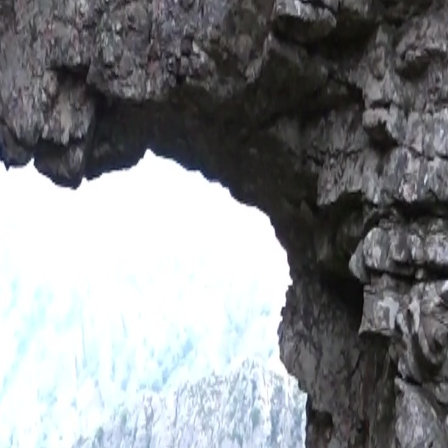
 intégrée dans la précédente
s accessible, mais néanmoins sportive, faisant le tour des rivières ! -
Marchja (6K
nir s'affronter sur les boucles de trail et la marche de cette édition avec des re
/2026...
la 5
 sans avoir eu le temps d'y procéder !
mauvais temps et d'éloignement de la Corse, je m'y suis attelé avec succès e
igration : n'hésitez pas à me les remonter (mailto:postmaster@corse-sauvage.com)
" !
Cavu Dimanche 25/05/2025
, dont la 1ère édition officielle
"Acqua e Rocca di u Cavu"
en 2024, la 6ème é
u
024 avec 2 boucles de trail officielles et une boucle de marche complémentaire :
 encore bien sportive