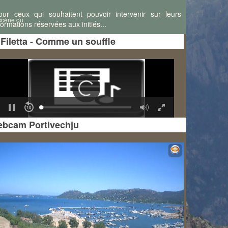
ur ceux qui souhaitent pouvoir intervenir sur leurs
 scène du
rmations réservées aux initiés...
 Filetta - Comme un souffle
ant à la
bcam Portivechju
auvage et
u
pont de
avant
31)
laises de