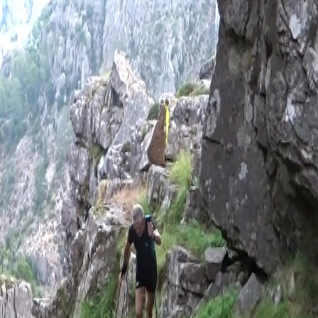
cipants (en comptant la marche) !! Un événement de plus en plus réussi dans la va
rés par
et de multiples hors-pistes...
APB
/2025...
e" du trail du Cavu Dimanche 26/05/2024
, dont la 1ère édition officielle
"Acqua e Rocca di u Cavu"
l'année dernière,
Cavu
ls et une boucle de marche complémentaire : La
ave
Grande Boucle (54K@3100D+)
avec départs à 8h30.
e (11K@360D+)
s (en comptant la marche) !! Un événement de plus en plus réussi dans la vallé
 par
et de multiples hors-pistes...
APB
/2024...
u trail du Cavu Dimanche 28/05/2023
mpte tenu du succès rencontré par cette manifestation sur des itinéraires renouvel
e la vallée du Cavu, l’édition 2023 de l’
Altore Trails Origins : Acqua e Rocca 
nt et podiums. Plus de 100 participants se sont élancés à 50/50 sur les deux b
e sont déroulées sur des terrains fabuleux et des chemins inédits restaurés pour l
5/2023
...