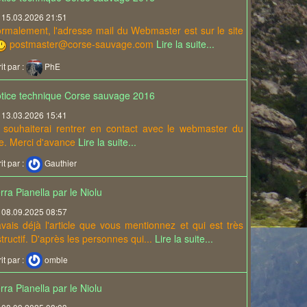
15.03.2026 21:51
rmalement, l'adresse mail du Webmaster est sur le site
postmaster@corse-sauvage.com
Lire la suite...
it par :
PhE
tice technique Corse sauvage 2016
13.03.2026 15:41
 souhaiterai rentrer en contact avec le webmaster du
te. Merci d'avance
Lire la suite...
it par :
Gauthier
rra Pianella par le Niolu
08.09.2025 08:57
avais déjà l'article que vous mentionnez et qui est très
structif. D'après les personnes qui...
Lire la suite...
it par :
omble
rra Pianella par le Niolu