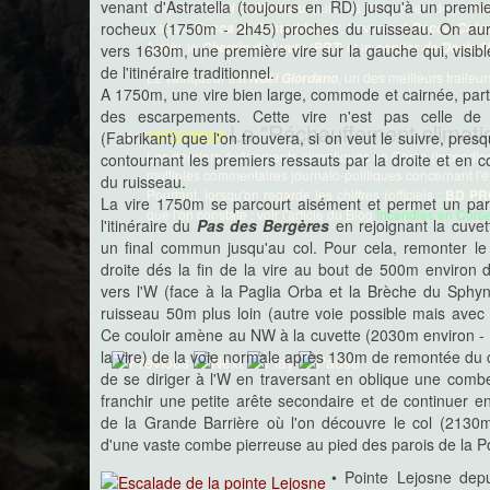
venant d'Astratella (toujours en RD) jusqu'à un premi
jusqu'au
, puis les deux rives de la
Ponti di Marionu
Sai
rocheux (1750m - 2h45) proches du ruisseau. On aur
jusqu'à
, traversant
Bocca di Castedducciu
Bocca Calv
, le
) et le
Luviu
Chemin de Luviu (PR7
sentier de Denis/M
vers 1630m, une première vire sur la gauche qui, visibl
de l'itinéraire traditionnel.
Le vainqueur est
, un des meilleurs traileur
Noël Giordano
A 1750m, une vire bien large, commode et cairnée, part
des escarpements. Cette vire n'est pas celle de l'i
Le "Réchauffement climati
19/02/2020
(Fabrikant) que l'on trouvera, si on veut le suivre, pre
Les derniers événements climatiques en Corse (incendies 
contournant les premiers ressauts par la droite et en 
multiples commentaires journalo-politiques concernant l
du ruisseau.
Pourtant, lorsqu'on regarde les chiffres (officiels :
BD PR
La vire 1750m se parcourt aisément et permet un par
que l'on constate : voir l'article du Blog
Incendies en Corse
l'itinéraire du
Pas des Bergères
en rejoignant la cuvet
un final commun jusqu'au col. Pour cela, remonter le 
droite dés la fin de la vire au bout de 500m environ
vers l'W (face à la Paglia Orba et la Brèche du Sphynx
ruisseau 50m plus loin (autre voie possible mais avec
Ce couloir amène au NW à la cuvette (2030m environ - 
la vire) de la voie normale après 130m de remontée du cou
de se diriger à l'W en traversant en oblique une combe
franchir une petite arête secondaire et de continuer en
de la Grande Barrière où l'on découvre le col (213
d'une vaste combe pierreuse au pied des parois de la P
• Pointe Lejosne depui