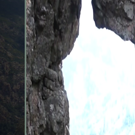
Giru di u Cavu (35K@2200D+)
traversant
...
l'arche de Genepariccia
-
, boucle plus courte
Essenza di u Cavu (22K@1400D+)
-
, petite boucle plu
Sapara e Carbunari : (12K@800D+)
courte boucle pour faire plaisir aux marcheurs !
Au total, environ
160
concurrents se sont inscrits pour ve
concurrents presque tous largement positifs...
Voir la page de l'article du blog :
Le trail du Cavu du 24/05
Migration Joomla 4 - Joom
17/01/2026
Cela faisait longtemps que cette migration était envisagée
En ce début d'année 2026, profitant d'une période de 
problèmes (ce qui est rare pour toute migration !)
Vous rencontrerez peut-être des problèmes liés à cette m
Bonne continuation sur "Corse sauvage
6ème édition du trail du 
25/05/2025
Après 5 éditions réussies du
Trail de la vallée du Cav
proposé cette année une version moins ambitieuse qu'en 2
-
, classique de la vallée
Giru di u Cavu (32K@2100D+)
-
, plus accessible mais
Spara e Carbunari (12K@800D+)