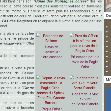
l Fabrikant dans son
"Guide des Montagnes corses"
dés les
visant à l'exhaustivité, mais une
sélection de grandes voies
parmi les centaines d'it
rmesque
, cette course n'est pas seulement réalisée en traversée
s et des redécouvertes.
 de l'escalade dans ces lieux, avec même un scoop que je ne connaissais pas q
 tout de même plus civilisé et attire plus les randonneurs que le
De
t qui témoigne de l'oeuvre énorme (80 voies environ) de ce grimpeur à Bavella 
 différent de celui de Fabrikant : découvert par suite d'une erreur
le.
le
Pas des Bergères
en rejoignant la cuvette à son pied par une
onnel.
 la piste de la vallée
lone et le refuge de
écès de
, alias "Double Stone"
Pierre Pietri
ine jusque vers 1170m
Ravin de
signalé dans ces news, Corse-Matin annonce ce 5 septembre 2020 le
e Stone
Laoscella :
ge de 63 ans !
r le terrain, compter
1ère cascade
Bifurcation pour le
 insulaire ou ses explorations, son inventivité et ses centaines de voies d'esc
ravin de la Paglia
Orba
Utiliser la piste à pied
ergeries de Ballone
 de Ciottulu di I Mori
Mé
1384m - 1h15 - on peut
tier depuis la
"Grotte
2020
 30 à 40mn de gain de
Départ de la vire
 pour la première fois Dimanche 19 juillet 2020 !
1750m
entes plus ou moins
de Serra Pianella
à l'entrée de la piste du Cavu et a réuni une soixantaine de concurrents pour u
na
our suivre la branche
m D+/D- démarrant au
, longeant les deux rives du Ca
Parc-Aventure A Tyroliana
Paglia Orba :