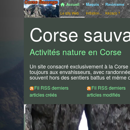
Accueil
Maquis
Ravinisme
Le site Web
Initiation...
Kézaco ?
Corse sauv
Activités nature en Corse
Un site consacré exclusivement à la Corse s
toujours aux envahisseurs, avec randonnée
souvent hors des sentiers battus et même de
Fil RSS derniers
Fil RSS derniers
articles créés
articles modifiés
Les News
7ème édition du trail du 
24/05/2026
Cette fois-ci, un parcours de plus qu'en 2025 avec trois bo
-
, la classique pour com