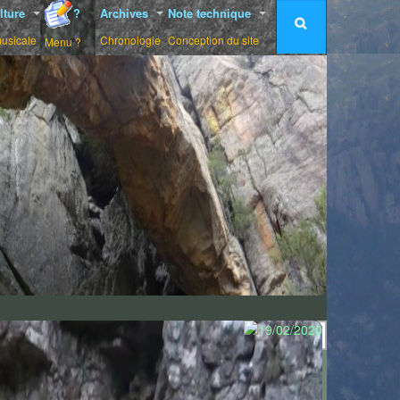
lture
?
Archives
Note technique
musicale
Chronologie
Conception du site
Menu ?
on inédit