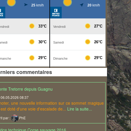
G (HR11)
eries de
casion de
u tout ce
rniers commentaires
nte Tretorre depuis Guagnu
06.05.2026 08:37
noter, une nouvelle information sur ce sommet magique
il est doté d'une voie d'escalade de...
Lire la suite...
it par :
PhE
tice technique Corse sauvage 2016