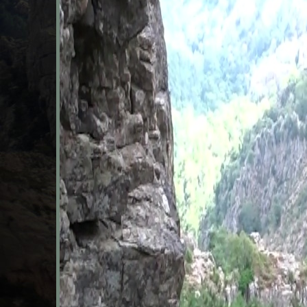
Une fréquentation toujours importante avec
230/240
parti
ce Trail original et sauvage sur d'anciens chemins restau
Voir la page de l'article du blog :
Le trail du Cavu du 25/05
5ème édition "dé-multiplié
26/05/2024
Après quatre éditions réussies du
Trail de la vallée du 
édition a proposé cette année 3 parcours de trail officie
à 7h00 et les
et
boucles Moyenne (30K@2000D+)
Petit
Une fréquentation impressionnante avec
214
participant
Trail original et sauvage sur d'anciens chemins restaurés
Voir la page de l'article du blog :
Le trail du Cavu du 26/05
1ère édition "officielle" d
28/05/2023
Après trois éditions réussies de l’Altore Trail Off et co
année empruntant principalement les chemins ancestraux d
est devenu un trail chronométré officiel avec classeme
et
. Les deux boucles s
32K@2100m D+
17K@1000m D+
par l'association
...
A Punta Bunifazinca
Voir la page de l'article du blog :
Le trail du Cavu du 28/0