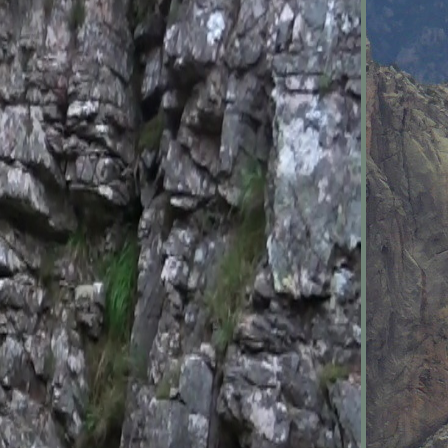
,
@150D+)
tours des
t peu de
dition a