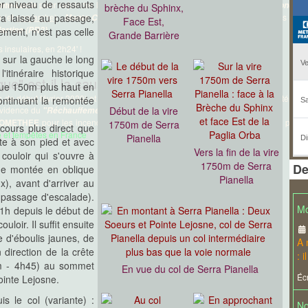
er niveau de ressauts
pour rejoindre le
, remontant le
nte-Lucie
pont de Figa
Chemin du Finicione R
brèche du Sphinx,
a laissé au passage,
(et
son arche
) -
, puis redescendant au Parc-Aventure par les
a
Monte Calva
berg
Face Est,
.
artine (PR2)
ement, n'est pas celle
Grande Barrière
s insulaires, en 2h24' !
 sur la gauche le long
tinéraire historique
que" est-il la cause de TOUT ?
sque 150m plus haut en
de début février 2020) et en France (tempête Ciara et autres) ont encore été l'oc
continuant la remontée
'évidence du
Début de la vire
derrière tout cela...
"Réchauffement climatique"
OMETHEE
pour les incendies et
Météo France
pour les tempêtes, ce n'est pas d
1750m de Serra
cours plus direct que
 et tempêtes en France
Pianella
te à son pied et avec
Vers la fin de la vire
couloir qui s'ouvre à
1750m de Serra
De
 de montée en oblique
Pianella
), avant d'arriver au
 passage d'escalade).
Mo
1h depuis le début de
loir. Il suffit ensuite
 d'éboulis jaunes, de
A 
 direction de la crête
: 
0m - 4h45) au sommet
En vue du col de Serra Pianella
Écr
ointe Lejosne.
s le col (variante) :
No