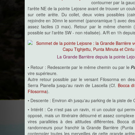
contourner par la gauc
l'arête NE de la pointe Lejosne avant de trouver un coulo
sur cette arête. Du collet, deux voies possibles (c
rejoindre en 30mn le sommet (panoramique !) avec de
assez faciles (3 max). Retour par le même chemin (u
possible sur l'arête SW - non réalisée). A/R en 1h depuis
La Grande Barrière depuis la pointe Lej
• Retour : Redescente par le même chemin ou par le
P
vire supérieure.
Autre retour possible par le versant Filosorma en des
Serra Pianella jusqu'au ravin de Lascella (Cf.
Bocca di
Filosorma
).
• Descente : Environ 4h jusqu'au parking de la piste de
• Intérêt : Ce n'est pas un ravin, ni un couloir qui per
opposé, mais un itinéraire détourné et assez complexe 
vires parallèles à des altitudes différentes. Bocca 
randonneurs pour franchir la Grande Barrière (Punta 
contempler toutes les merveilles de cette grande arêt