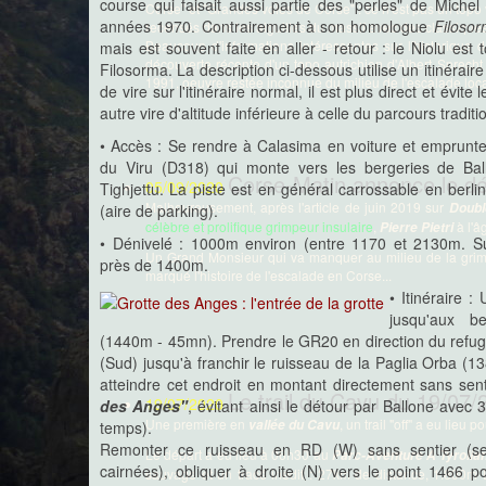
course qui faisait aussi partie des "perles" de Miche
Corse" et "Grandes voies de Corse" : ce n'est pas un topo 
années 1970. Contrairement à son homologue
Filoso
recensés dans les aiguilles du massif avec des classique
Beaucoup d'informations intéressantes sur l'historique
mais est souvent faite en aller - retour : le Niolu est
découverte récente d'un topo autrichien d'Albert Sprech
Filosorma. La description ci-dessous utilise un itinéraire
1991, oeuvre restée inconnue du milieu de l'escalade loca
de vire sur l'itinéraire normal, il est plus direct et évite 
autre vire d'altitude inférieure à celle du parcours traditi
• Accès : Se rendre à Calasima en voiture et emprunter
du Viru (D318) qui monte vers les bergeries de Bal
Corse-Matin annonce le d
05/09/2020
Tighjettu. La piste est en général carrossable en berl
Malheureusement, après l'article de juin 2019 sur
Doubl
(aire de parking).
célèbre et prolifique grimpeur insulaire
,
à l'â
Pierre Pietri
• Dénivelé : 1000m environ (entre 1170 et 2130m. Su
Un Grand Monsieur qui va manquer au milieu de la grimpe
près de 1400m.
marqué l'histoire de l'escalade en Corse...
• Itinéraire : 
jusqu'aux b
(1440m - 45mn). Prendre le GR20 en direction du refuge
(Sud) jusqu'à franchir le ruisseau de la Paglia Orba (
atteindre cet endroit en montant directement sans sen
Le trail du Cavu du 19/07/
19/07/2020
des Anges"
, évitant ainsi le détour par Ballone avec
Une première en
, un trail "off" a eu lieu
vallée du Cavu
temps).
Remonter ce ruisseau en RD (W) sans sentier (s
Le départ a eu lieu à 06h30 au
Parc-Aventure A Tyrolia
cairnées), obliquer à droite (N) vers le point 1466 p
sauvage et un tracé inédit : 27km de distance, 1.800