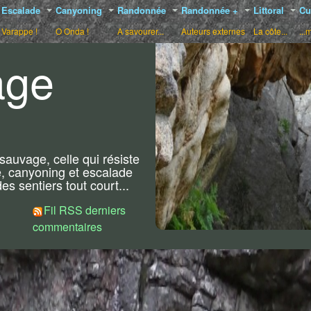
Escalade
Canyoning
Randonnée
Randonnée +
Littoral
Cu
Varappe !
O Onda !
A savourer...
Auteurs externes
La côte...
...
age
Choix de styles :
auvage, celle qui résiste
, canyoning et escalade
s sentiers tout court...
Fil RSS derniers
commentaires
Cavu Dimanche 24/05/2026
ucles de trail et une de marche :
pétiteurs entraînés et aguerris à la recherche d’un trail-aventure avec un tronç