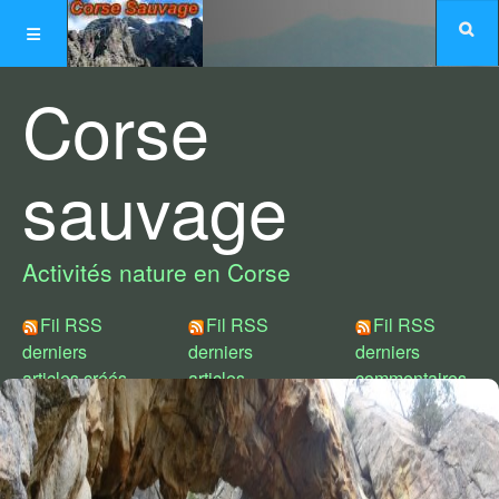
Corse
sauvage
Activités nature en Corse
Fil RSS
Fil RSS
Fil RSS
derniers
derniers
derniers
articles créés
articles
commentaires
modifiés
Choix de styles :