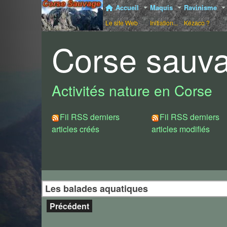
Accueil
Maquis
Ravinisme
Le site Web
Initiation...
Kézaco ?
Corse sauv
Activités nature en Corse
Fil RSS derniers
Fil RSS derniers
articles créés
articles modifiés
Les balades aquatiques
Précédent
Gorges du Tavignanu