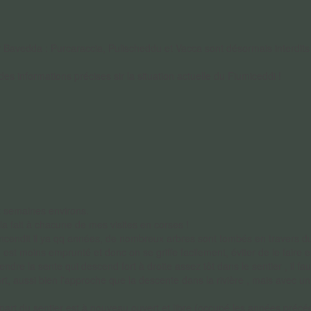
du Haut Cavu (ruisseaux de Sainte-
 Bavedda : Purcaraccia, Pulischeddu et Vacca sont désormais interdits
 informations précises sir la situation actuelle du Fiumiceddi !
 tellement apprécié cette balade
ures et déchets au départ sous le
s la descente.
r visiter cette région méconnue du
s le ruisseau jusqu'à Zicavu avec
n...
 2 semaines environs.
accès aux cascades de l'Ortala via
a fait à chacune de mes visites en corses !
à incendit il ya qq années, de nombreux arbres sont tombés en travers d
cendre le long des cascades en
nué de difficultés rocheuses plus
 est moins emprunté et donc on se griffe facilement, éviter de le faire e
dre la sente qui descend fort à droite assez tôt dans le sentier , il faut
 aussi bien l'approche que la descente dans la rivière , mais avec un 
depart du sentier est à nouveau ouvert et libre (occupé les années pré