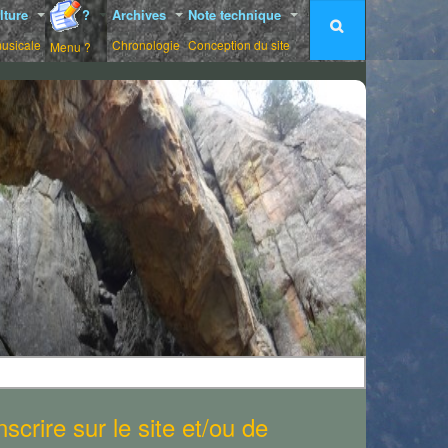
lture
?
Archives
Note technique
musicale
Chronologie
Conception du site
Menu ?
scrire sur le site et/ou de