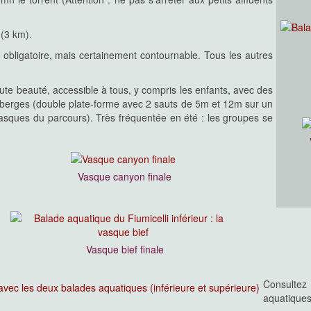
06/2017 :
ié à son compère le Pulischellu,
 (3 km).
yable Aqualand constitué d'un
troitures, ... nichés entre deux
obligatoire, mais certainement contournable. Tous les autres
ement dorénavant trop connu et
ue qu'un canyon tant les obstacles
des lui font mériter l'activité
ute beauté, accessible à tous, y compris les enfants, avec des
 parcourir plutôt en aller-retour
s berges (double plate-forme avec 2 sauts de 5m et 12m sur un
sques du parcours). Très fréquentée en été : les groupes se
/2014 :
Vasque canyon finale
jumeau le Purcaraccia, mais dans
verdure contre couloir rocheux
us haut jusqu'à la cascade à 800m,
u'on y pratique est bien celle de la
que les obstacles sont faciles et
Vasque bief finale
cessaire...
Consultez 
aquatiques