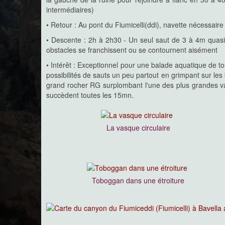
Bavedda - Purcaraccia - 
intermédiaires)
Un des musts des canyons corses avec ce joyau, assoc
• Retour : Au pont du Fiumicelli(ddi), navette nécessaire
qui procure autour de 700m d'altitude un incro
enchaînement continu de vasques, toboggans, sauts, é
• Descente : 2h à 2h30 - Un seul saut de 3 à 4m quasi 
formidables cascades de 40m de haut ! Malheureus
fréquenté, ce terrain de jeu est plus une balade aquatiq
obstacles se franchissent ou se contournent aisément
sont contournables seuls les rappels des deux casca
canyoning...
• Intérêt : Exceptionnel pour une balade aquatique de to
Un superbe petit canyon avec des sauts fantastiques, à
possibilités de sauts un peu partout en grimpant sur le
depuis le bas.
grand rocher RG surplombant l'une des plus grandes va
succèdent toutes les 15mn.
Canyon du Pulischellu
Bavedda - Pulischellu - 09
La vasque circulaire
Mêmes superlatifs pour ce ravin/canyon que pour son 
un cadre naturel complètement opposé, boyau sous 
dégagé !
On peut en éviter la partie fréquentée en remontant pl
mais le terrain est moins ludique. Là encore, l'activité q
balade aquatique, encore plus qu'au Purcaraccia, puis
Toboggan dans une étroiture
contournables et que la corde n'y est absolument pas né
Canyon du Fiumicelli inférieur