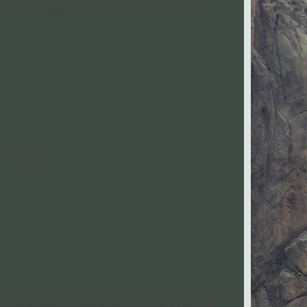
ndarmes verbalisent si vous etes dans la zone de
 le tango.
). J'ai un chien berger australien (+ de 20 kg, donc