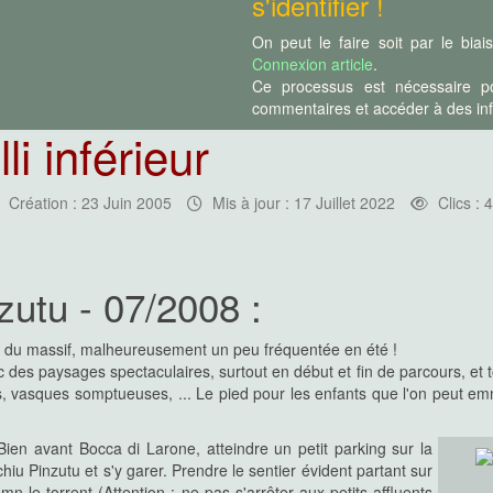
s'identifier !
ng d'un des grands fleuves corses,
On peut le faire soit par le bia
Connexion article
.
Ce processus est nécessaire po
commentaires et accéder à des info
i inférieur
 parcourir plutôt en aller-retour
Création : 23 Juin 2005
Mis à jour : 17 Juillet 2022
Clics :
te d'être assez à l'aise dans le
sauts ne doivent se faire qu'après
utu - 07/2008 :
e du massif, malheureusement un peu fréquentée en été !
995 !
es paysages spectaculaires, surtout en début et fin de parcours, et tou
de d'initiation en étant sûr de n'y
ans, vasques somptueuses, ... Le pied pour les enfants que l'on peut 
i a peut-être pu changer depuis le
ien avant Bocca di Larone, atteindre un petit parking sur la
u Pinzutu et s'y garer. Prendre le sentier évident partant sur
n le torrent (Attention : ne pas s'arrêter aux petits affluents