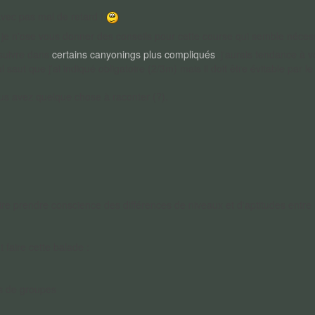
avec pas mal de retard !
e n'ose vous donner des conseils pour cette course qui semble nécess
 suivre dans
certains canyonings plus compliqués
, j'aurais tendance à v
 saut que j'ai indiqué obligatoire (2/3m) mais il doit être évitable par le
ous avez quelque chose à raconter (?).
e prendre conscience des différences de niveaux et d'aptitudes entre les
t faire cette balade :
ns de groupes