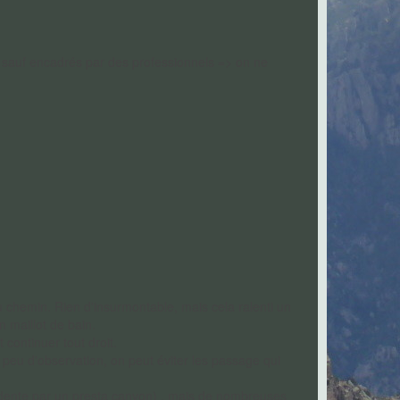
 sauf encadrés par des professionnels => on ne
u chemin. Rien d'insurmontable, mais cela ralenti un
n maillot de bain.
 continuer tout droit.
peu d'observation, on peut éviter les passage qui
cédente par un presta canyon) , mais de nombreuses