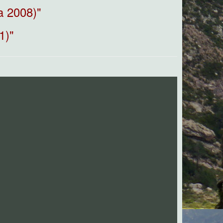
a 2008)"
1)"