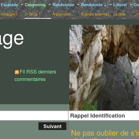
Escalade
Canyoning
Randonnée
Randonnée +
Littoral
Cu
Varappe !
O Onda !
A savourer...
Auteurs externes
La côte...
...
age
Choix de styles :
Fil RSS derniers
commentaires
Rappel Identification
Suivant
Ne pas oublier de s'in