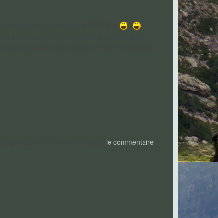
iter souvent l'intervention du PGHM !!
ous dire que votre chien devrait s'en sortir assez
 maquis (plus facile pour un chien !) et il doit même
 groupes, il suffit de relire aussi
le commentaire