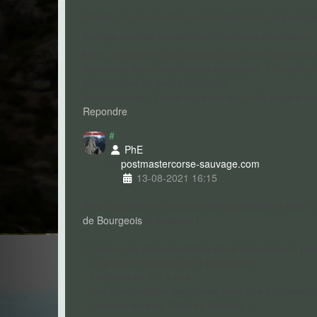
Désolé, je n'ai vu votre commentaire que ce jour-ci 
Compte tenu de certains commentaires précédents, j
Mais, compte tenu du fait que j'ai vu des chiens me
facilement dans cette balade aquatique. Il y a un seul
pouvoir faire un saut aussi facile...
Bonne course ! Faites un retour sur cette page si v
Repondre
#
PhE
postmaster
corse-sauvage.com
13-08-2021 16:15
Pour compléter le commentaire précédent et bien fair
de Bourgeois
ci-dessous !
Il indique les pires conditions dans lesquelles on peu
- un groupe important de 9 personnes
- 4 enfants de 6 à 8 ans
- une fréquentation importante avec des successio
- parcours en août 2020 en 3h30/4h !