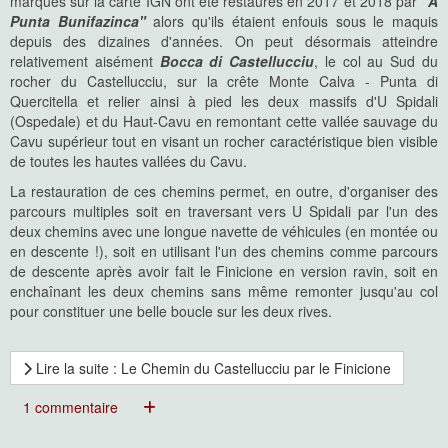
marqués sur la carte IGN ont été restaurés en 2017 et 2018 par
"A
Punta Bunifazinca"
alors qu'ils étaient enfouis sous le maquis
depuis des dizaines d'années. On peut désormais atteindre
relativement aisément
Bocca di Castellucciu
, le col au Sud du
rocher du Castellucciu, sur la crête Monte Calva - Punta di
Quercitella et relier ainsi à pied les deux massifs d'U Spidali
(Ospedale) et du Haut-Cavu en remontant cette vallée sauvage du
Cavu supérieur tout en visant un rocher caractéristique bien visible
de toutes les hautes vallées du Cavu.
La restauration de ces chemins permet, en outre, d'organiser des
parcours multiples soit en traversant vers U Spidali par l'un des
deux chemins avec une longue navette de véhicules (en montée ou
en descente !), soit en utilisant l'un des chemins comme parcours
de descente après avoir fait le Finicione en version ravin, soit en
enchaînant les deux chemins sans même remonter jusqu'au col
pour constituer une belle boucle sur les deux rives.
Lire la suite : Le Chemin du Castellucciu par le Finicione
1 commentaire