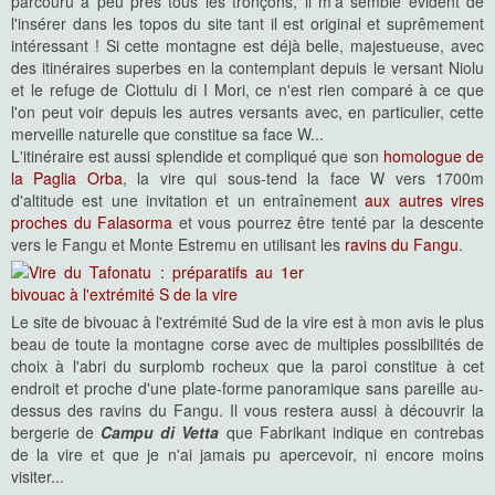
parcouru à peu près tous les tronçons, il m'a semblé évident de
l'insérer dans les topos du site tant il est original et suprêmement
intéressant ! Si cette montagne est déjà belle, majestueuse, avec
des itinéraires superbes en la contemplant depuis le versant Niolu
et le refuge de Ciottulu di I Mori, ce n'est rien comparé à ce que
l'on peut voir depuis les autres versants avec, en particulier, cette
merveille naturelle que constitue sa face W...
L'itinéraire est aussi splendide et compliqué que son
homologue de
la Paglia Orba
, la vire qui sous-tend la face W vers 1700m
d'altitude est une invitation et un entraînement
aux autres vires
proches du Falasorma
et vous pourrez être tenté par la descente
vers le Fangu et Monte Estremu en utilisant les
ravins du Fangu
.
Le site de bivouac à l'extrémité Sud de la vire est à mon avis le plus
beau de toute la montagne corse avec de multiples possibilités de
choix à l'abri du surplomb rocheux que la paroi constitue à cet
endroit et proche d'une plate-forme panoramique sans pareille au-
dessus des ravins du Fangu. Il vous restera aussi à découvrir la
bergerie de
Campu di Vetta
que Fabrikant indique en contrebas
de la vire et que je n'ai jamais pu apercevoir, ni encore moins
visiter...