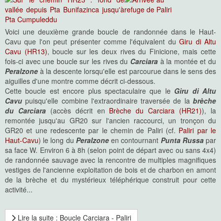
Voici une deuxième grande boucle de randonnée dans le Haut-
Cavu que l'on peut présenter comme l'équivalent du
Giru di Altu
Cavu (HR13)
, boucle sur les deux rives du Finicione, mais cette
fois-ci avec une boucle sur les rives du
Carciara
à la montée et du
Peralzone
à la descente lorsqu'elle est parcourue dans le sens des
aiguilles d'une montre comme décrit ci-dessous.
Cette boucle est encore plus spectaculaire que le
Giru di Altu
Cavu
puisqu'elle combine l'extraordinaire traversée de la
brèche
du Carciara
(accès décrit en
Brèche du Carciara (HR21)
), la
remontée jusqu'au GR20 sur l'ancien raccourci, un tronçon du
GR20 et une redescente par le chemin de Paliri (cf.
Paliri par le
Haut-Cavu
) le long du
Peralzone
en contournant
Punta Russa
par
sa face W. Environ 6 à 8h (selon point de départ avec ou sans 4x4)
de randonnée sauvage avec la rencontre de multiples magnifiques
vestiges de l'ancienne exploitation de bois et de charbon en amont
de la brèche et du mystérieux téléphérique construit pour cette
activité...
Lire la suite : Boucle Carciara - Paliri