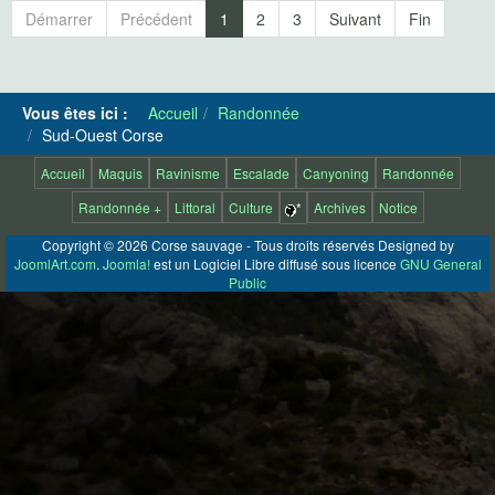
Démarrer
Précédent
1
2
3
Suivant
Fin
Vous êtes ici :
Accueil
Randonnée
Sud-Ouest Corse
Accueil
Maquis
Ravinisme
Escalade
Canyoning
Randonnée
Randonnée +
Littoral
Culture
*
Archives
Notice
Copyright © 2026 Corse sauvage - Tous droits réservés Designed by
JoomlArt.com
.
Joomla!
est un Logiciel Libre diffusé sous licence
GNU General
Public