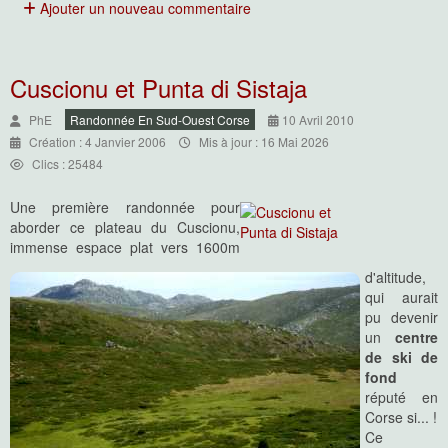
Ajouter un nouveau commentaire
Cuscionu et Punta di Sistaja
PhE
Randonnée En Sud-Ouest Corse
10 Avril 2010
Création : 4 Janvier 2006
Mis à jour : 16 Mai 2026
Clics : 25484
Une première randonnée pour
aborder ce plateau du Cuscionu,
immense espace plat vers 1600m
d'altitude,
qui aurait
pu devenir
un
centre
de ski de
fond
réputé en
Corse si... !
Ce