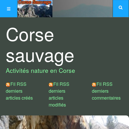
Corse
sauvage
Activités nature en Corse
Fil RSS
Fil RSS
Fil RSS
derniers
derniers
derniers
articles créés
articles
commentaires
modifiés
Choix de styles :