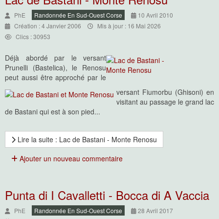
PhE
Randonnée En Sud-Ouest Corse
10 Avril 2010
Création : 4 Janvier 2006
Mis à jour : 16 Mai 2026
Clics : 30953
Déjà abordé par le versant
Prunelli (Bastelica), le Renosu
peut aussi être approché par le
versant Fiumorbu (Ghisoni) en
visitant au passage le grand lac
de Bastani qui est à son pied...
Lire la suite : Lac de Bastani - Monte Renosu
Ajouter un nouveau commentaire
Punta di I Cavalletti - Bocca di A Vaccia
PhE
Randonnée En Sud-Ouest Corse
28 Avril 2017