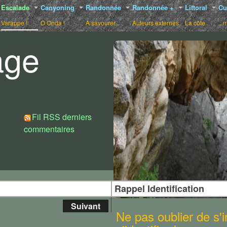
Escalade
Canyoning
Randonnée
Randonnée +
Littoral
Cu
Varappe !
O Onda !
A savourer...
Auteurs externes
La côte...
...
age
Choix de styles :
Fil RSS derniers
commentaires
Rappel Identification
Suivant
Ne pas oublier de s'in
 d'escalade, avec une région aussi