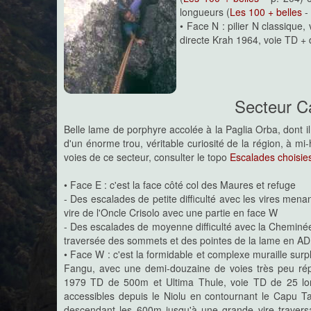
longueurs (
Les 100 + belles
- 
• Face N : pilier N classique
directe Krah 1964, voie TD + 
Secteur C
Belle lame de porphyre accolée à la Paglia Orba, dont i
d'un énorme trou, véritable curiosité de la région, à mi
voies de ce secteur, consulter le topo
Escalades choisie
• Face E : c'est la face côté col des Maures et refuge
- Des escalades de petite difficulté avec les vires mena
vire de l'Oncle Crisolo avec une partie en face W
- Des escalades de moyenne difficulté avec la Cheminé
traversée des sommets et des pointes de la lame en AD
• Face W : c'est la formidable et complexe muraille sur
Fangu, avec une demi-douzaine de voies très peu rép
1979 TD de 500m et Ultima Thule, voie TD de 25 lo
accessibles depuis le Niolu en contournant le Capu T
descendant les 600m jusqu'à une grande vire traversa