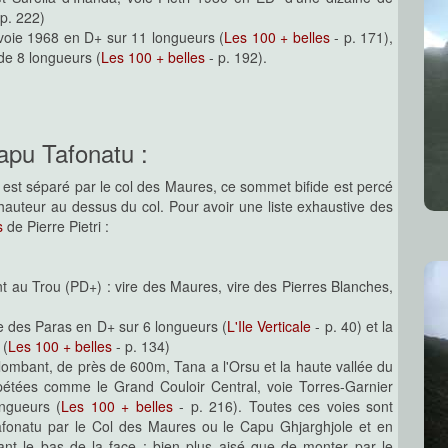
p. 222)
, voie 1968 en D+ sur 11 longueurs (
Les 100 + belles
- p. 171),
de 8 longueurs (
Les 100 + belles
- p. 192).
apu Tafonatu :
l est séparé par le col des Maures, ce sommet bifide est percé
-hauteur au dessus du col. Pour avoir une liste exhaustive des
s
de Pierre Pietri :
nt au Trou (PD+) : vire des Maures, vire des Pierres Blanches,
e des Paras en D+ sur 6 longueurs (
L'Ile Verticale
- p. 40) et la
 (
Les 100 + belles
- p. 134)
plombant, de près de 600m, Tana a l'Orsu et la haute vallée du
étées comme le Grand Couloir Central, voie Torres-Garnier
ngueurs (
Les 100 + belles
- p. 216). Toutes ces voies sont
afonatu par le Col des Maures ou le Capu Ghjarghjole et en
nt le bas de la face : bien plus aisé que de monter par le