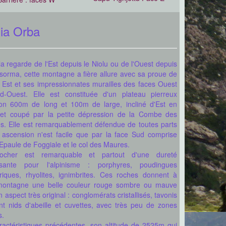
lia Orba
a regarde de l'Est depuis le Niolu ou de l'Ouest depuis
asorma, cette montagne a fière allure avec sa proue de
e Est et ses impressionnates murailles des faces Ouest
d-Ouest. Elle est constituée d'un plateau pierreux
ron 600m de long et 100m de large, incliné d'Est en
et coupé par la petite dépression de la Combe des
s. Elle est remarquablement défendue de toutes parts
 ascension n'est facile que par la face Sud comprise
'Epaule de Foggiale et le col des Maures.
ocher est remarquable et partout d'une dureté
ssante pour l'alpinisme : porphyres, poudingues
riques, rhyolites, ignimbrites. Ces roches donnent à
montagne une belle couleur rouge sombre ou mauve
 aspect très original : conglomérats cristallisés, tavonis
nt nids d'abeille et cuvettes, avec très peu de zones
s.
ractéristiques précédentes, son altitude de 2525m qui