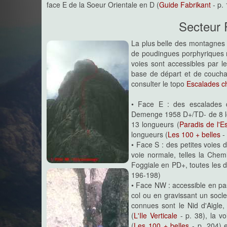
face E de la Soeur Orientale en D (
Guide Fabrikant
- p. 
Secteur 
La plus belle des montagnes 
de poudingues porphyriques m
voies sont accessibles par le
base de départ et de couchag
consulter le topo
Escalades ch
• Face E : des escalades d
Demenge 1958 D+/TD- de 8 l
13 longueurs (
Paradis de l'E
longueurs (
Les 100 + belles
- 
• Face S : des petites voies
voie normale, telles la Che
Foggiale en PD+, toutes les deu
196-198)
• Face NW : accessible en pa
col ou en gravissant un socl
connues sont le Nid d'Aigle
(
L'Ile Verticale
- p. 38), la v
(
Les 100 + belles
- p. 204) e