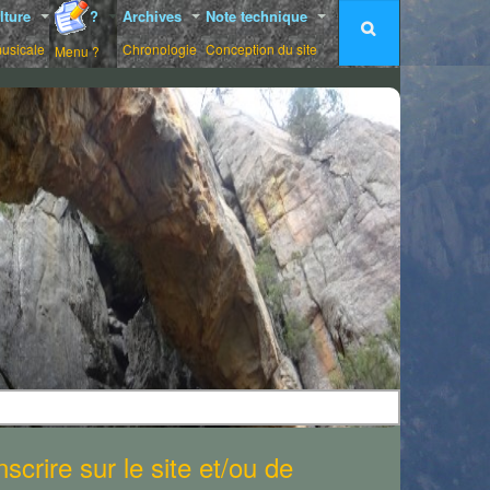
lture
?
Archives
Note technique
musicale
Chronologie
Conception du site
Menu ?
scrire sur le site et/ou de