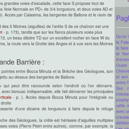
les grandes voies d'escalade, cette face S propose tout de
la Voie Normale en PD+ de 3/4 longueurs, et deux voies AD et
8). Accès par Calasima, les bergeries de Ballone et le ravin de
Pag
 des 5 Moines (aiguilles) de l'arête S de ce chaînon est une
nt
- p. 173), tandis que sur les flancs plusieurs voies plus
Qu'on l
1972, un beau dièdre TD sur un excellent rocher en face W du
le Fal
ma, la route vers la Grotte des Anges et à vue vers les Moines
la fac
et Nor
ande Barrière :
d'envi
Ouest 
Chèvre
 et pointes entre Bocca Minuta et la Brêche des Géologues, son
et son
hjettu au-dessus des bergeries de Ballone.
entre l
 qui peut être raccourcie selon l'endroit où l'on démarre.
Son r
 avec bivouac indispensable, elle fait démarrer les principales
intére
rticale
- p. ). Accès depuis Bocca Minuta pour l'intégrale ou
porphy
 droite
cette 
ressante d'une dizaine de longueurs à faire depuis le refuge
avec un
creusa
brêche des Géologues, la crête est hérissée d'aiguilles multiples
délitée
ses voies (Pierre Pietri entre autres), comme, par exemple, la
Les ca