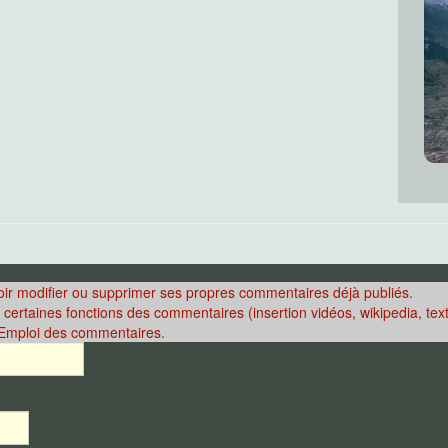
voir modifier ou supprimer ses propres commentaires déjà publiés.
 certaines fonctions des commentaires (insertion vidéos, wikipedia, texte
d'Emploi des commentaires.