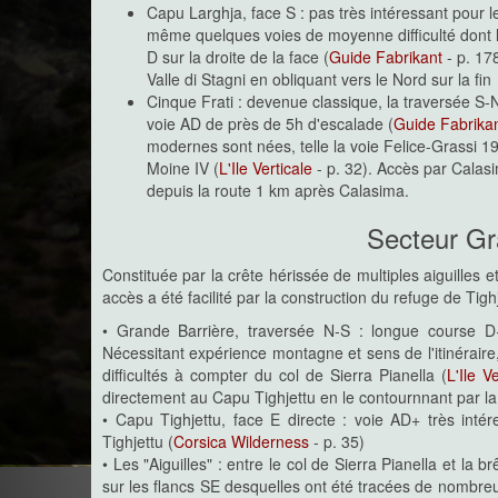
Capu Larghja, face S : pas très intéressant pour 
même quelques voies de moyenne difficulté dont 
D sur la droite de la face (
Guide Fabrikant
- p. 17
Valle di Stagni en obliquant vers le Nord sur la fin
Cinque Frati : devenue classique, la traversée S-N
voie AD de près de 5h d'escalade (
Guide Fabrika
modernes sont nées, telle la voie Felice-Grassi 
Moine IV (
L'Ile Verticale
- p. 32). Accès par Calasi
depuis la route 1 km après Calasima.
Secteur Gr
Constituée par la crête hérissée de multiples aiguilles
accès a été facilité par la construction du refuge de Tig
• Grande Barrière, traversée N-S : longue course D+
Nécessitant expérience montagne et sens de l'itinéraire,
difficultés à compter du col de Sierra Pianella (
L'Ile Ve
directement au Capu Tighjettu en le contournnant par la
• Capu Tighjettu, face E directe : voie AD+ très inté
Tighjettu (
Corsica Wilderness
- p. 35)
• Les "Aiguilles" : entre le col de Sierra Pianella et la 
sur les flancs SE desquelles ont été tracées de nombreu