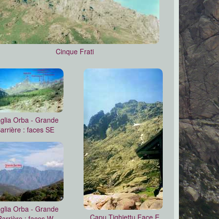
Cinque Frati
glia Orba - Grande
arrière : faces SE
glia Orba - Grande
Capu Tighjettu Face E
Barrière : faces W