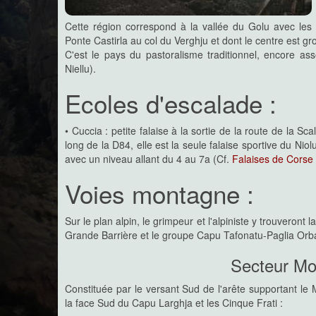
période estivale...
Mais c'est vrai que la vallée est magnifique et, en ce 
Cette région correspond à la vallée du Golu avec le
haut intérêt par la variété des voies et des styles qu
grimpeurs.
Ponte Castirla au col du Verghju et dont le centre est g
C'est le pays du pastoralisme traditionnel, encore a
Niellu).
Cortenais/Verghjellu
Ecoles d'escalade :
Dernière des trois vallées du Co
plus mystérieuse des trois, la 
voies et de parcours d'escalade recensés.
Quelques autres sites satellites de Corte et de ses 
• Cuccia : petite falaise à la sortie de la route de la S
quelques possibilités du Verghjellu...
long de la D84, elle est la seule falaise sportive du Ni
avec un niveau allant du 4 au 7a (Cf.
Falaises de Corse
Gravona/Prunelli
Voies montagne :
Le massif des Gozzi est l'emblém
région et aura marqué des génératio
seront formés et ne cessent de l'aduler !
En dehors de ces parois, les magnifiques massifs aut
Sur le plan alpin, le grimpeur et l'alpiniste y trouveront
Migliarellu, commencent à développer des sites de falai
Grande Barrière et le groupe Capu Tafonatu-Paglia Orb
peu pratiqué...
Secteur Mo
Constituée par le versant Sud de l'arête supportant le
la face Sud du Capu Larghja et les Cinque Frati :