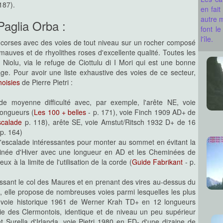
187).
en fai
autre m
Paglia Orba :
font l
l'île.
corses avec des voies de tout niveau sur un
rocher composé
auves et de rhyolithes roses d'excellente qualité. Toutes les
 Niolu, via le refuge de Ciottulu di I Mori qui est une bonne
e. Pour avoir une liste exhaustive des voies de ce secteur,
oisies
de Pierre Pietri :
e moyenne difficulté avec, par exemple, l'arête NE, voie
ongueurs (
Les 100 + belles
- p. 171), voie Finch 1909 AD+ de
scalade
p. 118), arête SE, voie Amstut/Ritsch 1932 D+ de 16
p. 164)
 d'escalade intéressantes pour monter au sommet en évitant la
minée d'Hiver avec une longueur en AD et les Cheminées de
x à la limite de l'utilisation de la corde (
Guide Fabrikant
- p.
ssant le col des Maures et en prenant des vires au-dessus du
e, elle propose de nombreuses voies parmi lesquelles les plus
, voie historique 1961 de Werner Krah TD+ en 12 longueurs
oie des Clermontois, identique et de niveau un peu supérieur
t Surella d'Irlanda, voie Pietri 1980 en ED- d'une dizaine de