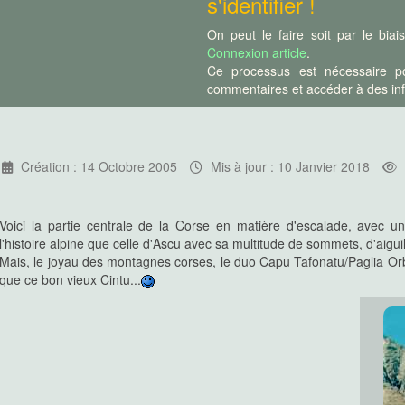
s'identifier !
 celle d'Ascu avec sa multitude de
fonatu/Paglia Orba est autrement
On peut le faire soit par le bia
 Cintu...
Connexion article
.
Ce processus est nécessaire po
commentaires et accéder à des info
ue ces trois micro-régions sont
an de l'escalade, c'est Porto qui
n de ses voies aussi bien falaises
étariant montagnard corse à l'écart
Création : 14 Octobre 2005
Mis à jour : 10 Janvier 2018
 : et pourtant, la Punta Alle Porta
Voici la partie centrale de la Corse en matière d'escalade, avec u
l'histoire alpine que celle d'Ascu avec sa multitude de sommets, d'aiguil
Cortenais, la vallée du Tavignanu
Mais, le joyau des montagnes corses, le duo Capu Tafonatu/Paglia Orb
 que celle de la Restonica en
que ce bon vieux Cintu...
ins intéressante avec ses falaises
osa qui demande une rude marche
narde la plus connue et la plus
n randonnée qu'en escalade ! La
ent assurer le spectacle durant la