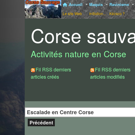
Accueil
Maquis
Ravinisme
Le site Web
Initiation...
Kézaco ?
Corse sauv
Activités nature en Corse
Fil RSS derniers
Fil RSS derniers
articles créés
articles modifiés
Escalade en Centre Corse
Précédent
Niolu
Voici la partie centrale de la Corse en matière