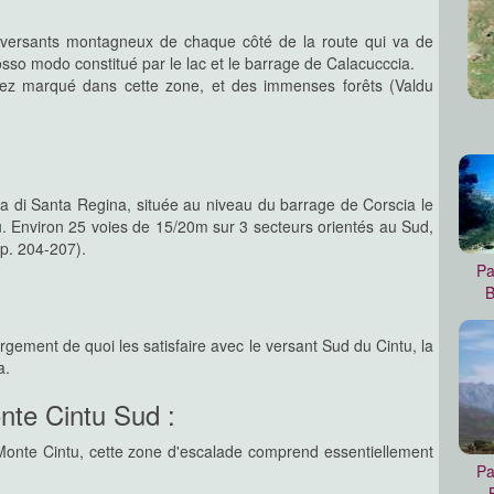
qui concerne l'escalade, d'un très
s versants montagneux de chaque côté de la route qui va de
'elle offre aux alpinistes et aux
rosso modo constitué par le lac et le barrage de Calacucccia.
ssez marqué dans cette zone, et des immenses forêts (Valdu
rtenais, la moins fréquentée et la
vallée du Verghjellu offre peu de
alentours viennent compléter les
cala di Santa Regina, située au niveau du barrage de Corscia le
olu. Environ 25 voies de 15/20m sur 3 secteurs orientés au Sud,
p. 204-207).
Pa
atique site d'escalade de cette
B
ns de grimpeurs ajacciens qui s'y
our de Vizzavona, Monte d'Oru et
 largement de quoi les satisfaire avec le versant Sud du Cintu, la
ses, mais l'alpinisme y reste fort
a.
nte Cintu Sud :
 Monte Cintu, cette zone d'escalade comprend essentiellement
Pa