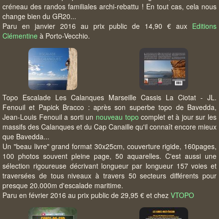
créneau des randos familiales archi-rebattu ! En tout cas, cela nous
change bien du GR20...
Paru en janvier 2016 au prix public de 14,90 € aux
Editions
Clémentine
à Porto-Vecchio.
Topo Escalade Les Calanques Marseille Cassis La Ciotat - JL.
Fenouil et Papick Bracco : après son superbe topo de Bavedda,
Jean-Louis Fenouil a sorti un
nouveau topo
complet et à jour sur les
massifs des Calanques et du Cap Canaille qu'il connaît encore mieux
que Bavedda...
Un "beau livre" grand format 30x25cm, couverture rigide, 160pages,
100 photos souvent pleine page, 50 aquarelles. C'est aussi une
sélection rigoureuse décrivant longueur par longueur 157 voies et
traversées de tous niveaux à travers 50 secteurs différents pour
presque 20.000m d'escalade maritime.
Paru en février 2016 au prix public de 29,95 € et chez
VTOPO