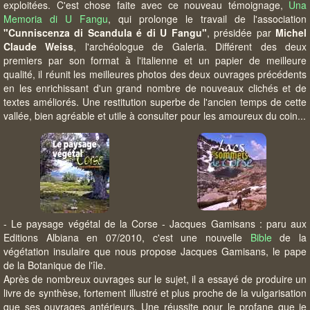
exploitées. C'est chose faite avec ce nouveau témoignage,
Una
Memoria di U Fangu
, qui prolonge le travail de l'association
"Cunniscenza di Scandula é di U Fangu"
, présidée par
Michel
Claude Weiss
, l'archéologue de Galeria. Différent des deux
premiers par son format à l'italienne et un papier de meilleure
qualité, il réunit les meilleures photos des deux ouvrages précédents
en les enrichissant d'un grand nombre de nouveaux clichés et de
textes améliorés. Une restitution superbe de l'ancien temps de cette
vallée, bien agréable et utile à consulter pour les amoureux du coin...
- Le paysage végétal de la Corse - Jacques Gamisans : paru aux
Editions Albiana en 07/2010, c'est une nouvelle
Bible
de la
végétation insulaire que nous propose Jacques Gamisans, le pape
de la Botanique de l'île.
Après de nombreux ouvrages sur le sujet, il a essayé de produire un
livre de synthèse, fortement illustré et plus proche de la vulgarisation
que ses ouvrages antérieurs. Une réussite pour le profane que je