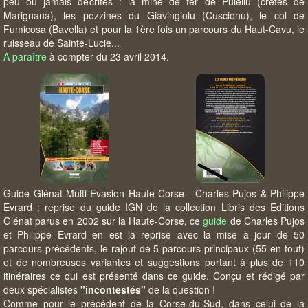
peu ou jamais décrites : la mine de fer de Pulellu (crêtes de
Marignana), les pozzines du Giavingiolu (Cuscionu), le col de
Fumicosa (Bavella) et pour la 1ère fois un parcours du Haut-Cavu, le
ruisseau de Sainte-Lucie...
A paraître
à compter du 23 avril 2014.
Guide Glénat Multi-Evasion Haute-Corse - Charles Pujos & Philippe
Evrard : reprise du guide IGN de la collection Libris des Editions
Glénat parus en 2002 sur la Haute-Corse, ce
guide
de Charles Pujos
et Philippe Evrard en est la reprise avec la mise à jour de 50
parcours précédents, le rajout de 5 parcours principaux (55 en tout)
et de nombreuses variantes et suggestions portant à plus de 110
itinéraires ce qui est présenté dans ce guide. Conçu et rédigé par
deux spécialistes
"incontestés"
de la question !
Comme pour le précédent de la Corse-du-Sud, dans celui de la