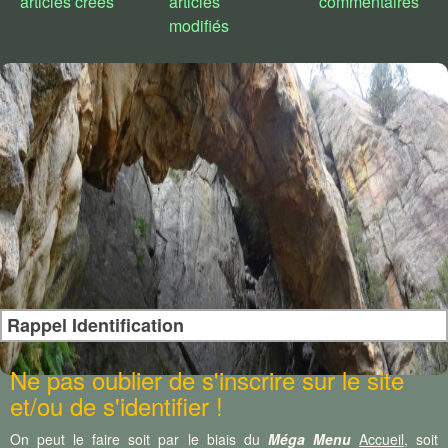
articles créés
articles
commentaires
modifiés
Choix de styles :
Rappel Identification
Ne pas oublier de s'inscrire sur le site
et/ou de s'identifier !
On peut le faire soit par le biais du
Méga Menu
Accueil
, soit