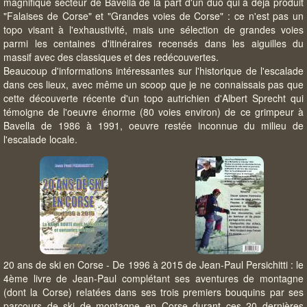
magnifique secteur de Bavella de la part d'un duo qui a déjà produit
"Falaises de Corse" et "Grandes voies de Corse" : ce n'est pas un
topo visant à l'exhaustivité, mais une sélection de grandes voies
parmi les centaines d'itinéraires recensés dans les aiguilles du
massif avec des classiques et des redécouvertes.
Beaucoup d'informations intéressantes sur l'historique de l'escalade
dans ces lieux, avec même un scoop que je ne connaissais pas que
cette découverte récente d'un topo autrichien d'Albert Sprecht qui
témoigne de l'oeuvre énorme (80 voies environ) de ce grimpeur à
Bavella de 1986 à 1991, oeuvre restée inconnue du milieu de
l'escalade locale.
20 ans de ski en Corse - De 1996 à 2015 de Jean-Paul Persichitti : le
4ème livre de Jean-Paul complétant ses aventures de montagne
(dont la Corse) relatées dans ses trois premiers bouquins par ses
parcours de ski de montagne en Corse durant ces 20 dernières