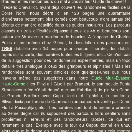
d'auteur et les randonneurs du mal à choisir leur Guide de chevet !
Frédéric Chevaillot, ayant déjà couvert les randonnées faciles de la
Corse Nord, nous décrit ici en 120 pages une quarantaine
d'itinéraires nettement plus corsés dont beaucoup n'ont jamais été
décrits de manière détaillée dans les guides insulaires. Les parcours
classés en trois difficultés dépassent tous les 4h et beaucoup sont
autour de 8h avec un maximum de boucles. A l'opposé de Charles
Pujos et moi-même chez Glénat, la description des parcours est
TRES
détaillée avec 3/4 pages pour chaque itinéraire, des détails
repris sur la carte, des horaires toutes les 5 lignes, etc... Ce n'est pas
de la suggestion pour des randonneurs expérimentés, mais un topo
détaillé très analogue à ceux des grimpeurs et alpinistes ! Mais les
randonnées sont souvent difficiles dont quelques-unes que nous
n'avons même pas suggérées dans notre
Guide Multi-Evasion
Haute-Corse
: les Pinzi a i Giuelli par Bradani, le sommet de Punta
Stranciacone (ce n'était donné que par Fabrikant), le pic Von Cube,
la Grande Barrière avec Capu Ucellu et Tighiettu, la montée à
Silvastriccia par l'arche de Capronale (un parcours inventé par Dumè
Flori à Puscaghja), etc... Les horaires sont tout de même à prendre
au 2ème degré car ils supposent des parcours hors sentiers sans
problèmes ni erreurs et des randonneurs rapides, ce qui est
rarement le cas. Exemple avec le tour du Ceppu donné en 8h20
alors que je le donne en 10h (avec de la marge, mais cela montre