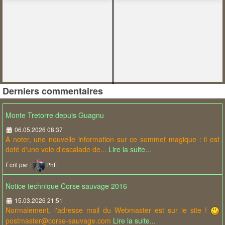
Derniers commentaires
Monte Tretorre depuis Guagnu
06.05.2026 08:37
A noter, une nouvelle information sur ce sommet magique : il est
doté d'une voie d'escalade de...
Lire la suite...
Écrit par :
PhE
Notice technique Corse sauvage 2016
15.03.2026 21:51
Normalement, l'adresse mail du Webmaster est sur le site !
postmaster@corse-sauvage.com
Lire la suite...