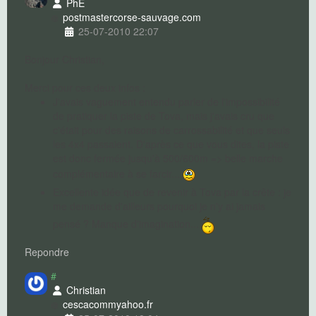
PhE
postmaster
corse-sauvage.com
25-07-2010 22:07
Bonjour Christian,
Merci pour ces deux infos :
J'avais vaguement entendu parler de l'impossibilité
de pratiquer la piste de Tova, mais j'avais cru que
c'était pour des raisons de carrossabilité et que seuls
les 4x4 passaient. D'après ce que vous dites, la piste
est donc fermée jusqu'à 500/600m => belle marche
complémentaire à se farcir...
Excellente idée que de revenir à Tova par la crête : je
me demande d'ailleurs pourquoi je n'y ai jamais
pensé ? Manque d'imagination...
Repondre
#
Christian
cescacomm
yahoo.fr