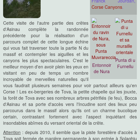
Franck Jourdan,
Corse Canyons
.
Cette visite de l'autre partie des crêtes
d'Asinau complète la randonnée
précédente pour la réalisation d'un
parcours complet de cette longue échine
qui vous fait traverser toute la partie N du
massif et contempler les aiguilles et les
Punta di u
canyons les plus spectaculaires. C'est le
Entonnoir
Furnellu
meilleur moyen d'en avoir plein les yeux en
de Nura
visitant en peu de temps un nombre
incroyable de merveilles naturelles qu'il
vous faudrait plusieurs semaines pour voir partout ailleurs qu'en
Corse ! Les ex-bergeries de Tova, la petite chapelle qui les jouxte,
la forêt de Tova avec ses nombreux arbres pétrifiés (le feu), Bocca
d'Asinau et sa porte d'accès vers l'Incudine sont des lieux peu
parcourus dans le massif alors qu'ils ont un charme bucolique
certain, contrastant fortement avec l'aspect inquiétant des
insondables abîmes du versant oriental de la crête.
Attention
: depuis 2010, il semble que la piste forestière d'accès à
Tova soit fermée de manière permanente à son entrée à Solaghju