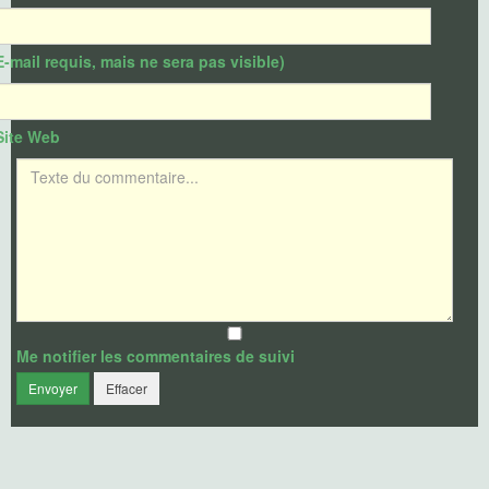
E-mail requis, mais ne sera pas visible)
Site Web
Texte du commentaire
Me notifier les commentaires de suivi
Envoyer
Effacer