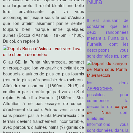
Nura
une large crête, il rejoint bientôt une belle
forêt envahissante qui va vous
accompagner jusque sous le col d'Asinao
Il est amusant de
que l'on atteint aisément par le sentier
constater que les
toujours bien marqué entre quelques
deux randonnées
aulnes (Bocca d'Asinau - 1675m - 1h30).
menant à Punta di u
Du col, on repère à
Furnellu, dont les
descriptions vous
sont
données ici, sont
G au SE, la Punta Muvrareccia, sommet
en croupe que l'on va gravir en évitant des
bouquets d'aulnes de plus en plus fournis
(rester le plus près possible des rochers).
les deux
Atteindre son sommet (1899m - 2h15) et
APPROCHES
continuer par la crête qui part vers le S et
possibles pour
rejoint Punta di u Furnellu (1899m - 3h).
commencer la
Attention à ne pas essayer de couper
descente du
canyon
directement du col d'Asinao vers la crête
de Nura
dont
sans passer par la Punta Muvrareccia : le
quelques
terrain devient franchement inconfortable,
informations vous
avec parcours d'aulnes nains (?) garnis de
sont données dans la