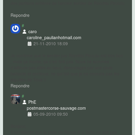
des portions entières de l'ancien sentier de Rocchiu Pinzutu
.
Repondre
#
caro
caroline_paulian
hotmail.com
21-11-2010 18:09
Je confirme que le sentier par Rocchiu Pinzutu est très bon
, mais ça monte, ça n'en finit pas .Nous ne sommes
d'ailleurs pas allés au bout, découragés par une pluie
battante et continue, ce qui fait que je ne connaîs pas les
aiguilles de Tova !!
Repondre
#
PhE
postmaster
corse-sauvage.com
05-09-2010 09:50
Bonjour,
Il semblerait que la piste de Bocca di u Saltu ne soit pas