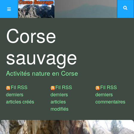
Corse
sauvage
Activités nature en Corse
Fil RSS
Fil RSS
Fil RSS
derniers
derniers
derniers
articles créés
articles
commentaires
modifiés
Choix de styles :