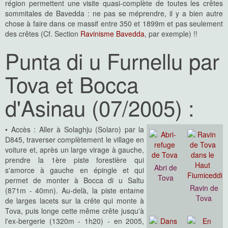
région permettent une visite quasi-complète de toutes les crêtes
sommitales de Bavedda : ne pas se méprendre, il y a bien autre
chose à faire dans ce massif entre 350 et 1899m et pas seulement
des crêtes (Cf. Section
Ravinisme Bavedda
, par exemple) !!
Punta di u Furnellu par
Tova et Bocca
d'Asinau (07/2005) :
• Accès : Aller à Solaghju (Solaro) par la
D845, traverser complètement le village en
voiture et, après un large virage à gauche,
prendre la 1ère piste forestière qui
Abri de
s'amorce à gauche en épingle et qui
Tova
permet de monter à Bocca di u Saltu
Ravin de
(871m - 40mn). Au-delà, la piste entame
Tova
de larges lacets sur la crête qui monte à
Tova, puis longe cette même crête jusqu'à
l'ex-bergerie (1320m - 1h20) - en 2005,