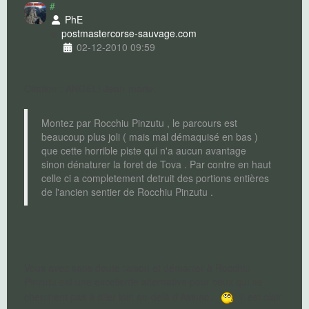
#
PhE
postmaster
corse-sauvage.com
02-12-2010 09:59
Citation : ANGELI Jean-marie:
Montez par Rocchiu Pinzutu , le parcours est
beaucoup plus joli ( mais mal démaquisé en bas )
que cette horrible piste qui n'a aucun avantage
sinon dénaturer la foret de Tova . Par contre en haut
celle ci a completement detruit des portions entières
de l'ancien sentier de Rocchiu Pinzutu .
Vous avez sans doute raison et démarrer à Rocchiu
Pinzutu est une excellente alternative pour ceux qui ne
cherchent pas à aller loin au-delà d'Asinao...
Il est clair