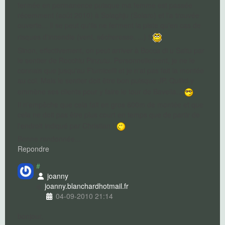
fermée en permanence puisque ma femme est passée
récemment (août 2010) à Solaghju (Solaro) et l'a trouvée
ouverte... Il se peut qu'ils ne ferment la piste qu'en cas de
risques d'incendie (vent, sécheresse, ...) !
Sinon, effectivement, on peut arriver à Bocca di u Saltu par
le sentier de Rocchiu Pinzutu. Personnellement, je ne le
connais que jusqu'au Fiumicelli et je n'ai pas fait la montée
au col. Mais le sentier doit être bon puisque JP. Quilici y
emmène ses clients pour y faire le tour de Bavella...
Il n'empêche que cela fait en gros 600m de montée et que
cela ne doit pas être plus court en temps que de partir de
l'endroit indiqué par Christian !
Bonne randonnée...
Repondre
#
joanny
joanny.blanchard
hotmail.fr
04-09-2010 21:14
bonjour,