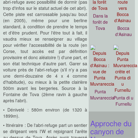
abri-refuge avec possibilité de dormir (pas
trop d'infos sur le statut actuel de cet abri).
Cette piste est carrossable jusqu'au bout
Dans la
(en 2005), même pour une berline
forêt de
standard, à condition de prendre le temps
Tova
Bocca
et d'être prudent. Pour l'être tout à fait, il
d'Asinau
vaudra mieux se renseigner au village
pour vérifier l'accessibilité de la route (en
Corse, tout accès est par définition
provisoire et donc aléatoire !) d'une part, et
son état technique d'autre part. Garer sa
voiture près de l'abri-refuge (s'il n'y a pas
une demi-douzaine de 4 x 4 comme
d'habitude), ou mieux à la petite clairière
500m avant les bergeries. Source à la
Punta
Fontaine de Tova (2ème ravin à gauche
Muvrareccia
Punta di u
après l'abri).
Furnellu
• Dénivelé : 580m environ (de 1320 à
1899m).
Approche du
• Itinéraire : De l'abri-refuge part un sentier
canyon de
se dirigeant vers l'W et rejoignant l'arête
au-dessus de Tova. Après avoir traversé