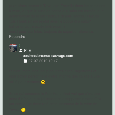
je voudrais monter à Tova faire Fornellu dans les semaines
à venir, vu que la piste de bocca di u saltu est fermée, que
pensez-vous du sentier indiqué depuis Rocchiu Pinzutu
côté Fiumicelli qui rejoint aussi le bocca di u saltu?
Est-ce un autre accés intéressant?
merci pour vos infos, toujours de superbe référence.
Repondre
#
PhE
postmaster
corse-sauvage.com
27-07-2010 12:17
Et bien, merci beaucoup pour ces encouragements et
satisfaction personnelle d'être informé que ce site a une
utilité pour certains
En ce qui concerne le Fabrikant, c'est vrai que c'est une
mine d'infos et que j'ai tendance à supposer le connaître
par coeur : j'ai donc raté cette indication de la crête de
Tova...