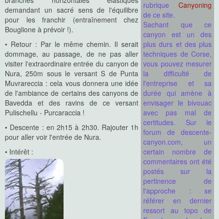
branches horizontales élastiques
rubrique
Canyoning
demandant un sacré sens de l'équilibre
de ce site.
pour les franchir (entraînement chez
Sachant que ce
Bouglione à prévoir !).
canyon est un des
• Retour : Par le même chemin. Il serait
plus durs et des plus
dommage, au passage, de ne pas aller
techniques de Corse,
visiter l'extraordinaire entrée du canyon de
vous pouvez mesurer
Nura, 250m sous le versant S de Punta
la difficulté de
Muvrareccia : cela vous donnera une idée
l'entreprise et sa
de l'ambiance de certains des canyons de
durée qui amène à
Bavedda et des ravins de ce versant
envisager le bivouac
Pulischellu - Purcaraccia !
avec pas mal de
certitudes. Sur le
• Descente : en 2h15 à 2h30. Rajouter 1h
forum de descente-
pour aller voir l'entrée de Nura.
canyon.com, un
• Intérêt :
certain nombre de
commentaires ont été
postés sur la
pertinence de
l'approche : se
référer en dernier
ressort au topo de