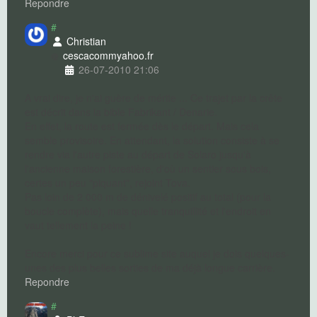
Repondre
#
Christian
cescacomm
yahoo.fr
26-07-2010 21:06
A vrai dire, je n'ai guère de mérite ... Ce trajet par la crête
est décrit dans la bible Fabrikant / Denarie.
En effet, la route est fermée dès le départ. Mais cela
semble provisoire. En attendant, la solution consiste à se
rendre via l'autre piste au départ de Solaro jusqu'à
l'ancienne maison forestière, d'où un sentier sous bois,
certes un peu "piquant", rejoint Tova.
Pas loin de 2 000 m de dénivelé positif au total (pour la
boucle complète), mais quelle tranquillité et l'endroit en
vaut tellement la peine !
Encore merci pour ce sublime site auquel je dois quelques-
unes des plus belles sorties de ma déjà longue carrière.
Repondre
#