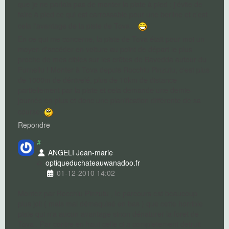
que je ne parlais pas de monter la piste à pied : j'évite de
faire à pied ce qui est carrossable pour une berline et c'est
cela l'avantage de la piste de Tova...
En ce qui me concerne, la piste de Tova était pour moi un
moyen d'accéder en voiture au point de départ le plus
proche de mes cibles sur les crêtes de Bavedda autour du
Furnellu ! Monter à Tova depuis Rocchiu Pinzutu, c'est plus
de 1000m de dénivelé, plus de 10km de distance
partiellement par la piste et cela demande une demie-
journée en plus et donc une planification différente de sa
course.
Repondre
#
ANGELI Jean-marie
optiqueduchateau
wanadoo.fr
01-12-2010 14:02
Montez par Rocchiu Pinzutu , le parcours est beaucoup
plus joli ( mais mal démaquisé en bas ) que cette horrible
piste qui n'a aucun avantage sinon dénaturer la foret de
Tova . Par contre en haut celle ci a completement detruit