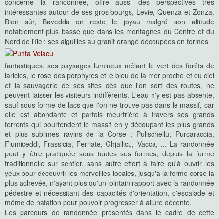
concerne la randonnée, offre aussi des perspectives très
intéressantes autour de ses gros bourgs, Levie, Quenza et Zonza.
Bien sûr, Bavedda en reste le joyau malgré son altitude
notablement plus basse que dans les montagnes du Centre et du
Nord de l'île : ses aiguilles au granit orangé découpées en formes
fantastiques, ses paysages lumineux mêlant le vert des forêts de
laricios, le rose des porphyres et le bleu de la mer proche et du ciel
et la sauvagerie de ses sites dès que l'on sort des routes, ne
peuvent laisser les visiteurs indifférents. L'eau n'y est pas absente,
sauf sous forme de lacs que l'on ne trouve pas dans le massif, car
elle est abondante et parfois meurtrière à travers ses grands
torrents qui pourfendent le massif en y découpant les plus grands
et plus sublimes ravins de la Corse : Pulischellu, Purcaraccia,
Fiumiceddi, Frassicia, Ferriate, Ghjallicu, Vacca, ... La randonnée
peut y être pratiquée sous toutes ses formes, depuis la forme
traditionnelle sur sentier, sans autre effort à faire qu'à ouvrir les
yeux pour découvrir les merveilles locales, jusqu'à la forme corse la
plus achevée, n'ayant plus qu'un lointain rapport avec la randonnée
pédestre et nécessitant des capacités d'orientation, d'escalade et
même de natation pour pouvoir progresser à allure décente.
Les parcours de randonnée présentés dans le cadre de cette