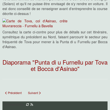
(Solaro) et qu'il ne puisse être envisagé de s'y rendre en voiture. Il
est donc conseillé de se renseigner avant d'entreprendre la course
décrite ci-dessus !
Consultez la carte ci-contre pour plus de détails sur cet itinéraire,
symétrique du précédent au Nord, faisant parcourir le secteur peu
fréquenté de Tova pour mener à la Punta di u Furnellu par Bocca
d'Asinao.
Diaporama "Punta di u Furnellu par Tova
et Bocca d'Asinao"
Article précédent : Punta di u Furnellu par les aiguilles
Article suivant : Castellu et Castellucciu d'Urnucciu
Précédent
Suivant
Commentaires