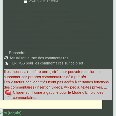
25-07-2010 18:04
Merci pour cette superbe randonnée.
En cet été 2010, la piste de Bocca di u Saltu est
malheureusement fermée. Il faut donc démarrer entre 500
et 600m d'altitude ...
Il est possible de réaliser un circuit en revenant, non par le
chemin aller donc, mais par la crête de parcours facile et
évident reliant Muvrareccia à Tova, d'où les vues sur la
côte sud est et les ravins sont saisissantes.
Repondre
Actualiser la liste des commentaires
Flux RSS pour les commentaires sur ce billet
Ajouter un commentaire
Il est nécessaire d'être enregistré pour pouvoir modifier ou
supprimer ses propres commentaires déjà publiés.
Les visiteurs non identifiés n'ont pas accès à certaines fonctions
des commentaires (insertion vidéos, wikipedia, textes privés, ...).
Cliquer sur l'icône à gauche pour le Mode d'Emploi des
commentaires.
Nom (requis)