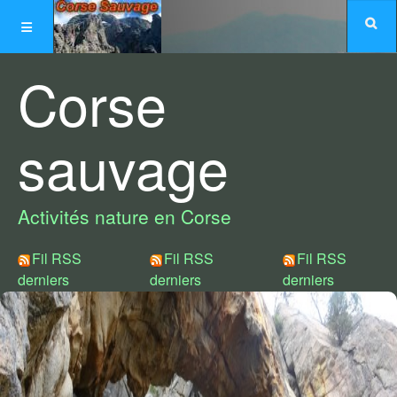
Corse
sauvage
Activités nature en Corse
Fil RSS
Fil RSS
Fil RSS
derniers
derniers
derniers
articles créés
articles
commentaires
modifiés
Choix de styles :