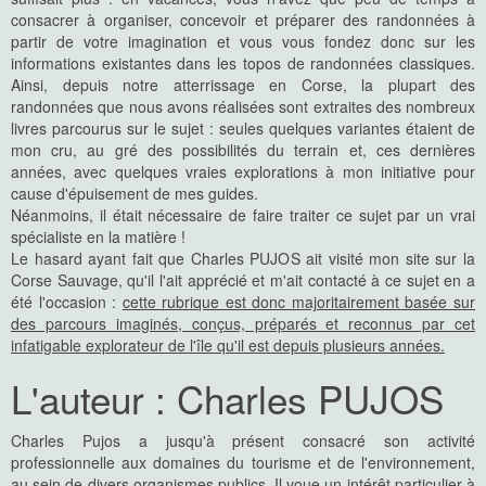
consacrer à organiser, concevoir et préparer des randonnées à
partir de votre imagination et vous vous fondez donc sur les
informations existantes dans les topos de randonnées classiques.
Ainsi, depuis notre atterrissage en Corse, la plupart des
randonnées que nous avons réalisées sont extraites des nombreux
livres parcourus sur le sujet : seules quelques variantes étaient de
mon cru, au gré des possibilités du terrain et, ces dernières
années, avec quelques vraies explorations à mon initiative pour
cause d'épuisement de mes guides.
Néanmoins, il était nécessaire de faire traiter ce sujet par un vrai
spécialiste en la matière !
Le hasard ayant fait que Charles PUJOS ait visité mon site sur la
Corse Sauvage, qu'il l'ait apprécié et m'ait contacté à ce sujet en a
été l'occasion :
cette rubrique est donc majoritairement basée sur
des parcours imaginés, conçus, préparés et reconnus par cet
infatigable explorateur de l'île qu'il est depuis plusieurs années.
L'auteur : Charles PUJOS
Charles Pujos a jusqu'à présent consacré son activité
professionnelle aux domaines du tourisme et de l'environnement,
au sein de divers organismes publics. Il voue un intérêt particulier à