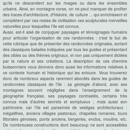
qu'ils ne descendent sur les rivages ou dans les ensembles
urbains. Ainsi, en montagne corse, on ne peut manquer de profiter
des traces d'architecture, d'histoire, de culture ... qui enrichissent et
complètent par ces restes de civilisation ces sculpturales merveilles
naturelles pour lesquelles l'île est connue.
Aussi, est-il aisé de conjuguer paysages et témoignages humains
pour articuler l'organisation de ces randonnées : c'est le but de
cette rubrique que de présenter des randonnées originales, sortant
des classiques balades indiquées par tous les guides et présentant
des cibles ou des thèmes originaux, et non pas uniquement dictées
par la nature et ses créations. La description de ces chemins
buissonniers vous donnera donc aussi les informations relatives à
ce contexte humain et historique qui les entoure. Vous trouverez
donc de nombreux aspects rarement abordés dans les guides de
randonnées classiques de l'île : sa géologie d'abord, avec ses
montagnes souvent négligées dans l'enseignement de la
géographie française, ses paysages contrastés, certains très
connus mais d'autres secrets et somptueux ; mais aussi son
patrimoine, car l'île est parsemée de vestiges architecturaux :
mégalithes, anciens villages pastoraux, chapelles romanes, tours
littorales génoises, ponts anciens, bergeries, enclos, moulins, etc.
De nombreuses constructions dont beaucoup ne sont accessibles