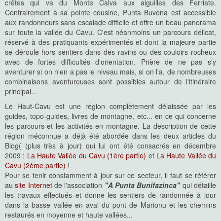
crêtes qui va du Monte Calva aux aiguilles des Ferriate.
Contrairement à sa pointe cousine, Punta Buvona est accessible
aux randonneurs sans escalade difficile et offre un beau panorama
sur toute la vallée du Cavu. C'est néanmoins un parcours délicat,
réservé à des pratiquants expérimentés et dont la majeure partie
se déroule hors sentiers dans des ravins ou des couloirs rocheux
avec de fortes difficultés d'orientation. Prière de ne pas s'y
aventurer si on n'en a pas le niveau mais, si on l'a, de nombreuses
combinaisons aventureuses sont possibles autour de l'itinéraire
principal...
Le Haut-Cavu est une région complètement délaissée par les
guides, topo-guides, livres de montagne, etc... en ce qui concerne
les parcours et les activités en montagne. La description de cette
région méconnue a déjà été abordée dans les deux articles du
Blog( (plus très à jour) qui lui ont été consacrés en décembre
2009 :
La Haute Vallée du Cavu (1ère partie)
et
La Haute Vallée du
Cavu (2ème partie)
!
Pour se tenir constamment à jour sur ce secteur, il faut se référer
au
site Internet
de l'association
"A Punta Bunifazinca"
qui détaille
les travaux effectués et donne les sentiers de randonnée à jour
dans la basse vallée en aval du pont de Marionu et les chemins
restaurés en moyenne et haute vallées...