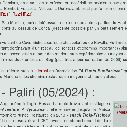
té Carciara, en amont de la brèche, on accèdait en ravinisme aux gra
Bombe), Frassicia, Velacu, ... Dorénavant, c'est par l'ancien chemin 
HR21
/
HR22
/
HR23
).
de San Martinu, moins intéressant que les deux autres parties du Haut-
a crête au-dessus de Conca (descente possible par un petit sentier) 
0.
n versant du Cavu niché sous les crêtes colorées de Bavella. Fort mé
rtant dorénavant d'un réseau de sentiers et chemins important (70km
rs en basse vallée et pour des randonneurs expérimentés en moyenne e
lire les deux articles du Blog (plus très à jour car datant de 2009) su
t se référer au
site Internet
de l'association
"A Punta Bunifazinca"
qu
de Marionu et les chemins restaurés en moyenne et haute vallées...
 Paliri (05/2024) :
A qui mène à Tagliu Rossu. La route traversant le village se
c-Aventure A Tyroliana
:
elle emmène jusqu'à la Maison
tonnière ruinée (restaurée en 2013 -
snack Trois-Piscines
)
ôté d'un réservoir vert DFCI avec un embranchement de deux
ur les deux pistes et il faut garer son véhicule ici (situation