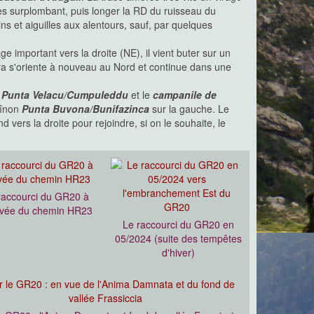
es surplombant, puis longer la RD du ruisseau du
s et aiguilles aux alentours, sauf, par quelques
ge important vers la droite (NE), il vient buter sur un
ra s'oriente à nouveau au Nord et continue dans une
s
Punta Velacu/Cumpuleddu
et le
campanile de
aînon
Punta Buvona/Bunifazinca
sur la gauche. Le
nd vers la droite pour rejoindre, si on le souhaite, le
raccourci du GR20 à
rivée du chemin HR23
Le raccourci du GR20 en
05/2024 (suite des tempêtes
d'hiver)