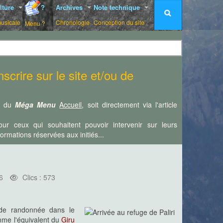
lture
?
Archives
Note technique
musicale
Chronologie
Conception du site
Menu ?
scrire sur le site et/ou de
is du
Méga Menu
Accueil
, soit directement via l'article
ur ceux qui souhaitent pouvoir intervenir sur leurs
rmations réservées aux initiés...
6
Clics : 573
de randonnée dans le
mme l'équivalent du
Giru