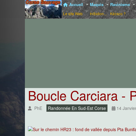
Accueil
Maquis
Ravinisme
Le site Web
Initiation...
Kézaco ?
Boucle Carciara - Pa
PhE
Randonnée En Sud-Est Corse
14 Janvie