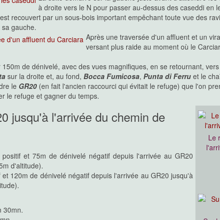
à droite vers le N pour passer au-dessus des caseddi en l
 est recouvert par un sous-bois important empêchant toute vue des ravin
r sa gauche.
Après une traversée d'un affluent et un vira
versant plus raide au moment où le Carcia
r 150m de dénivelé, avec des vues magnifiques, en se retournant, ver
ta
sur la droite et, au fond,
Bocca Fumicosa
,
Punta di Ferru
et le ch
dre le
GR20
(en fait l'ancien raccourci qui évitait le refuge) que l'on pre
iter le refuge et gagner du temps.
0 jusqu'à l'arrivée du chemin de
Le 
l'ar
positif et 75m de dénivelé négatif depuis l'arrivée au GR20
m d'altitude).
if et 120m de dénivelé négatif depuis l'arrivée au GR20 jusqu'à
tude).
on 30mn.
0mn.