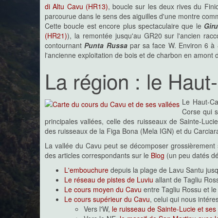
di Altu Cavu (HR13)
, boucle sur les deux rives du Fini
parcourue dans le sens des aiguilles d'une montre comm
Cette boucle est encore plus spectaculaire que le
Giru
(HR21)
), la remontée jusqu'au GR20 sur l'ancien racc
contournant
Punta Russa
par sa face W. Environ 6 à 
l'ancienne exploitation de bois et de charbon en amont de
La région : le Hau
Le Haut-Ca
Corse qui s
principales vallées, celle des ruisseaux de Sainte-Luci
des ruisseaux de la Figa Bona (Mela IGN) et du Carciara, 
La vallée du Cavu peut se décomposer grossièrement se
des articles correspondants sur le
Blog
(un peu datés dé
L'embouchure
depuis la plage de Lavu Santu jus
Le réseau de pistes de Luviu
allant de Tagliu Ros
Le cours moyen du Cavu
entre Tagliu Rossu et l
Le cours supérieur du Cavu
, celui qui nous intér
Vers l'W,
le ruisseau de Sainte-Lucie et ses