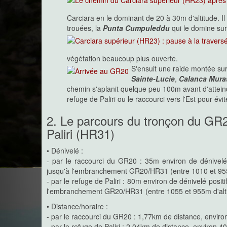
Carciara en le dominant de 20 à 30m d'altitude. Il
trouées, la
Punta Cumpuleddu
qui le domine su
végétation beaucoup plus ouverte.
S'ensuit une raide montée su
Sainte-Lucie
,
Calanca Mura
chemin s'aplanit quelque peu 100m avant d'attein
refuge de Paliri ou le raccourci vers l'Est pour év
2. Le parcours du tronçon du GR2
Paliri (HR31)
• Dénivelé :
- par le raccourci du GR20 : 35m environ de dénivelé 
jusqu'à l'embranchement GR20/HR31 (entre 1010 et 955
- par le refuge de Paliri : 80m environ de dénivelé posit
l'embranchement GR20/HR31 (entre 1055 et 955m d'alti
• Distance/horaire :
- par le raccourci du GR20 : 1,77km de distance, envir
- par le refuge de Paliri : 2,04km de distance, environ 4