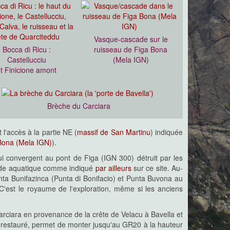
Vasque-cascade sur le
Bocca di Ricu :
ruisseau de Figa Bona
Castellucciu
(Mela IGN)
t Finicione amont
Brèche du Carciara
l'accès à la partie NE (
massif de San Martinu
) indiquée
Bona (Mela IGN)
).
i convergent au pont de Figa (IGN 300) détruit par les
lade aquatique comme indiqué
par ailleurs
sur ce site. Au-
ta Bunifazinca (Punta di Bonifacio) et Punta Buvona au
 C'est le royaume de l'exploration, même si les anciens
arciara en provenance de la crête de Velacu à Bavella et
 restauré, permet de monter jusqu'au GR20 à la hauteur