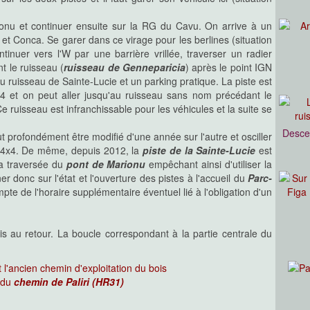
ionu et continuer ensuite sur la RG du Cavu. On arrive à un
et Conca. Se garer dans ce virage pour les berlines (situation
tinuer vers l'W par une barrière vrillée, traverser un radier
t le ruisseau (
ruisseau de Genneparicia
) après le point IGN
 ruisseau de Sainte-Lucie et un parking pratique. La piste est
x4 et on peut aller jusqu'au ruisseau sans nom précédant le
e ruisseau est infranchissable pour les véhicules et la suite se
Descen
t profondément être modifié d'une année sur l'autre et osciller
n 4x4. De même, depuis 2012, la
piste de la Sainte-Lucie
est
la traversée du
pont de Marionu
empêchant ainsi d'utiliser la
er donc sur l'état et l'ouverture des pistes à l'accueil du
Parc-
pte de l'horaire supplémentaire éventuel lié à l'obligation d'un
is au retour. La boucle correspondant à la partie centrale du
 l'ancien chemin d'exploitation du bois
e du
chemin de Paliri (HR31)