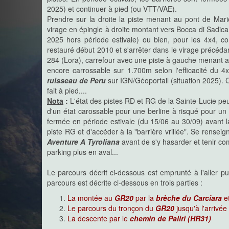
2025) et continuer à pied (ou VTT/VAE).
Prendre sur la droite la piste menant au pont de Mar
virage en épingle à droite montant vers Bocca di Sadica 
2025 hors période estivale) ou bien, pour les 4x4, con
restauré début 2010 et s'arrêter dans le virage précédan
284 (Lora), carrefour avec une piste à gauche menant au
encore carrossable sur 1.700m selon l'efficacité du 4
ruisseau de Peru
sur IGN/Géoportail (situation 2025). C
fait à pied....
Nota
:
L'état des pistes RD et RG de la Sainte-Lucie peu
d'un état carossable pour une berline à risqué pour u
fermée en période estivale (du 15/06 au 30/09) avant 
piste RG et d'accéder à la "barrière vrillée". Se renseign
Aventure A Tyroliana
avant de s'y hasarder et tenir com
parking plus en aval...
Le parcours décrit ci-dessous est emprunté à l'aller pu
parcours est décrite ci-dessous en trois parties :
La montée au
GR20
par la
brèche du Carciara
et
Le parcours du tronçon du
GR20
jusqu'à l'arrivé
La descente par le
chemin de Paliri (HR31)