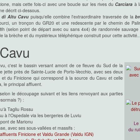
cione, mais cette fois-ci avec une boucle sur les rives du
Carciara
à l
e décrit ci-dessous.
 di Altu Cavu
puisqu'elle combine l'extraordinaire traversée de la
br
ourci, un tronçon du GR20 et une redescente par le chemin de Palir
8h (selon point de départ avec ou sans 4x4) de randonnée sauvage a
 la brèche et du mystérieux téléphérique construit pour cette activité..
t-Cavu
vu, c'est le bassin versant amont de ce fleuve du Sud de la
e jette près de Sainte-Lucie de Porto-Vecchio, avec ses deux
e et du Finicione qui correspond à la source du Cavu et celle
le principal affluent.
lon le découpage suivant et les liens renvoyant aux parties
sormais ?) :
qu'à Tagliu Rossu
su à l'Ospedale via les bergeries de Luviu
e pont de Marionu
Le 
esse, avec ses sous-vallées et massifs :
du ru
 affluents Finicione et Valdu Grande (Valdu IGN)