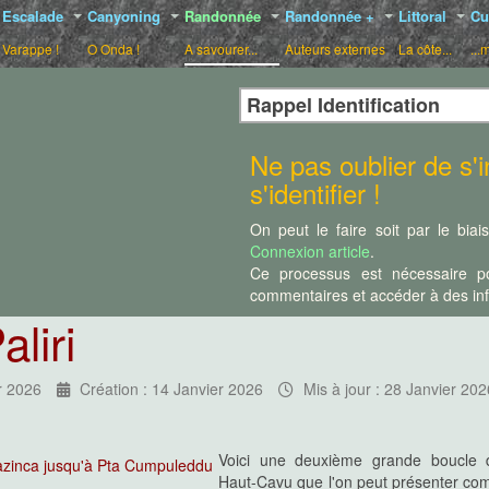
Escalade
Canyoning
Randonnée
Randonnée +
Littoral
Cu
Varappe !
O Onda !
A savourer...
Auteurs externes
La côte...
...
Rappel Identification
Ne pas oublier de s'in
s'identifier !
On peut le faire soit par le bia
Connexion article
.
Ce processus est nécessaire po
commentaires et accéder à des info
liri
r 2026
Création : 14 Janvier 2026
Mis à jour : 28 Janvier 202
Voici une deuxième grande boucle 
Haut-Cavu que l'on peut présenter co