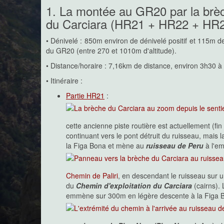
1. La montée au GR20 par la brèch
du Carciara (HR21 + HR22 + HR
• Dénivelé : 850m environ de dénivelé positif et 115m de
du GR20 (entre 270 et 1010m d'altitude).
• Distance/horaire : 7,16km de distance, environ 3h30 
• Itinéraire :
Partie HR21
:
cette ancienne piste routière est actuellement (f
continuant vers le pont détruit du ruisseau, mais 
la Figa Bona et mène au
ruisseau de Peru
à l'e
Chemin de Paliri
, en descendant le ruisseau sur u
du
Chemin d'exploitation du Carciara
(cairns).
emmène sur 300m en légère descente à la Figa Bo