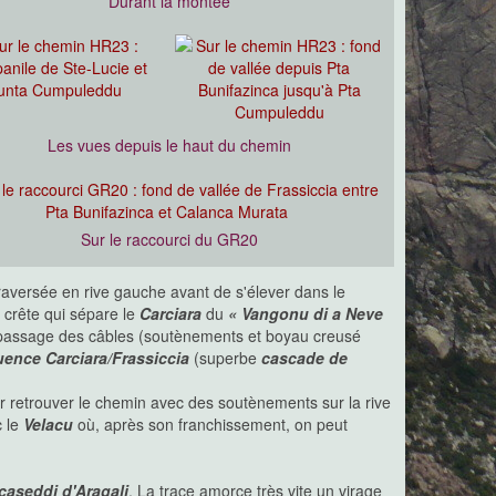
Durant la montée
Les vues depuis le haut du chemin
Sur le raccourci du GR20
raversée en rive gauche avant de s'élever dans le
 crête qui sépare le
Carciara
du
« Vangonu di a Neve
 le passage des câbles (soutènements et boyau creusé
uence Carciara/Frassiccia
(superbe
cascade de
 retrouver le chemin avec des soutènements sur la rive
c le
Velacu
où, après son franchissement, on peut
caseddi d'Aragali
. La trace amorce très vite un virage