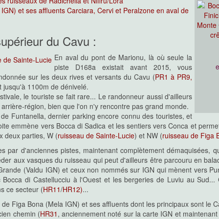
s ruisseaux de Radichella et Niffru/Lora
IGN) et ses affluents Carciara, Cervi et Peralzone en aval de
supérieur du Cavu :
En aval du pont de Marionu, là où seule la
e
piste D168a existait avant 2015, vous
donnée sur les deux rives et versants du Cavu (
PR1 à PR9,
 jusqu'à 1100m de dénivelé.
vale, le touriste se fait rare... Le randonneur aussi d'ailleurs
 arrière-région, bien que l'on n'y rencontre pas grand monde.
 de Funtanella, dernier parking encore connu des touristes, et
ite emmène vers Bocca di Sadica et les sentiers vers Conca et permet 
x deux parties, W (
ruisseau de Sainte-Lucie
) et NW (
ruisseau de Figa 
ves par d'anciennes pistes, maintenant complètement démaquisées, qu
éder aux vasques du ruisseau qui peut d'ailleurs être parcouru en ba
du Grande (Valdu IGN) et ceux non nommés sur IGN qui mènent vers Pun
 Bocca di Castellucciu à l'Ouest et les bergeries de Luviu au Sud...
s ce secteur (
HR11
/
HR12)
...
 de Figa Bona (Mela IGN) et ses affluents dont les principaux sont le C
cien chemin (
HR31
, anciennement noté sur la carte IGN et maintenant