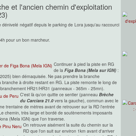
e et l'ancien chemin d'exploitation
23)
 dénivelé négatif depuis le parking de Lora jusqu'au raccourci
à 4h pour un bon marcheur.
Continuer à pied la piste en RG
de la
Figa Bona (Mela sur IGN)
:
in 2025) bien démaquisée. Ne pas prendre la branche
la branche à droite restant en RG. La piste remonte le long de
mbranchement HR21/HR31 (panneaux - 365m - 25mn).
C'est là qu'on quitte ce sentier (panneau
Brèche
du Carciara 21.0
vers la gauche), commun avec le
ne trentaine de mètres avant de retrouver sur la RD l'entrée
 Le chemin, très large et bordé de soutènements imposants
na (Mela IGN) que l'on traverse.
On retrouve aisément la suite du chemin sur la
RD que l'on suit sur environ 1km avant d'arriver