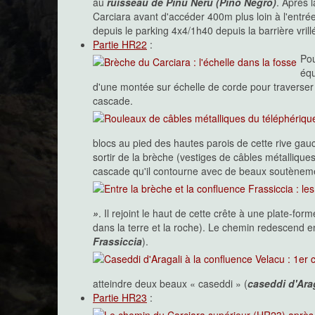
au
ruisseau de Pinu Neru (Pino Negro)
. Après 
Carciara avant d'accéder 400m plus loin à l'entr
depuis le parking 4x4/1h40 depuis la barrière vrill
Partie HR22
:
Pou
équ
d'une montée sur échelle de corde pour traverse
cascade.
blocs au pied des hautes parois de cette rive ga
sortir de la brèche (vestiges de câbles métalliques)
cascade qu'il contourne avec de beaux soutènem
»
. Il rejoint le haut de cette crête à une plate-
dans la terre et la roche). Le chemin redescend 
Frassiccia
).
atteindre deux beaux « caseddi » (
caseddi d'Ara
Partie HR23
: