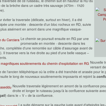
la traversée de ce ruisseau, le chemin suit en hauteur la RD du
ée de la brèche dans un cadre très sauvage (470m - 1h20
ée).
r éviter la traversée (délicate, surtout en hiver), il a été
ipée une montée - descente d'un bloc rocheux en RD, suivie
r plus aisément en amont dans une magnifique vasque-
Le chemin se poursuit ensuite en RG par une
promenade en montée - descente dans les
uche, complétée d'une remontée sur câble d'assurage avant de
. Il traverse vers la rive droite au pied d'une belle vasque –
ents.
Nouvelle t
versant de
forme de l'ancien téléphérique où la crête a été tranchée et arasée pour
ensuite le long de nouveaux soutènements imposants et rejoint la
confl
Nouvelle traversée légèrement en amont de la confluence pour
droite et longer le ruisseau jusqu'à la confluence suivante ave
gali
) dans le « V » de la confluence.
La suite démarre sur la gauche juste avant d'atteindre les