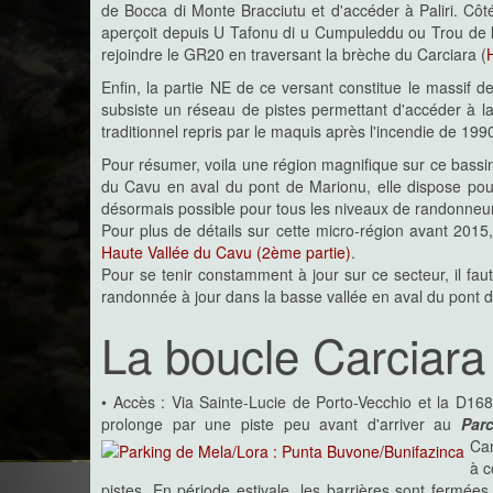
de Bocca di Monte Bracciutu et d'accéder à Paliri. Cô
aperçoit depuis U Tafonu di u Cumpuleddu ou Trou de la 
rejoindre le GR20 en traversant la brèche du Carciara (
Enfin, la partie NE de ce versant constitue le massif 
subsiste un réseau de pistes permettant d'accéder à l
traditionnel repris par le maquis après l'incendie de 199
Pour résumer, voila une région magnifique sur ce bassi
du Cavu en aval du pont de Marionu, elle dispose pou
désormais possible pour tous les niveaux de randonneu
Pour plus de détails sur cette micro-région avant 2015, 
Haute Vallée du Cavu (2ème partie)
.
Pour se tenir constamment à jour sur ce secteur, il fau
randonnée à jour dans la basse vallée en aval du pont 
La boucle Carciara -
• Accès : Via Sainte-Lucie de Porto-Vecchio et la D168
prolonge par une piste peu avant d'arriver au
Par
Can
à c
pistes. En période estivale, les barrières sont fermées s