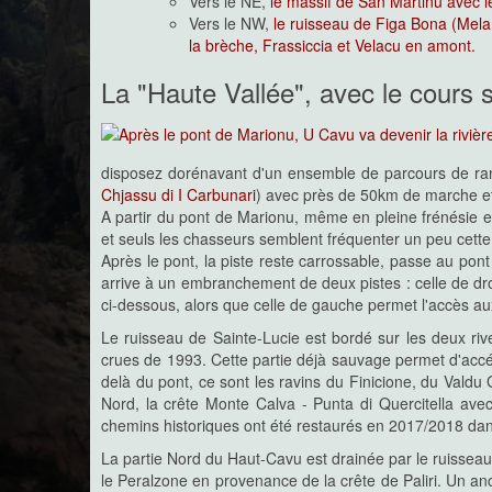
Vers le NE,
le massif de San Martinu avec le
Vers le NW,
le ruisseau de Figa Bona (Mela 
la brèche, Frassiccia et Velacu en amont.
La "Haute Vallée", avec le cours 
disposez dorénavant d'un ensemble de parcours de ran
Chjassu di I Carbunari
) avec près de 50km de marche et
A partir du pont de Marionu, même en pleine frénésie esti
et seuls les chasseurs semblent fréquenter un peu cette
Après le pont, la piste reste carrossable, passe au pont
arrive à un embranchement de deux pistes : celle de dro
ci-dessous, alors que celle de gauche permet l'accès au
Le ruisseau de Sainte-Lucie est bordé sur les deux ri
crues de 1993. Cette partie déjà sauvage permet d'acc
delà du pont, ce sont les ravins du Finicione, du Val
Nord, la crête Monte Calva - Punta di Quercitella avec
chemins historiques ont été restaurés en 2017/2018 dan
La partie Nord du Haut-Cavu est drainée par le ruisseau
le Peralzone en provenance de la crête de Paliri. Un an