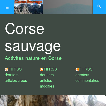
Corse
sauvage
Activités nature en Corse
Fil RSS
Fil RSS
Fil RSS
derniers
derniers
derniers
articles créés
articles
commentaires
modifiés
Choix de styles :