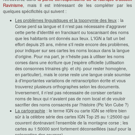
Ravinisme
, mais il est intéressant de les compléter par les
quelques spécificités qui suivent :
Les problèmes linguistiques et la toponymie des lieux
: la
Corse perd sa langue et il n'est pas nécessaire d'aggraver
cette perte d'identité en francisant ou toscanisant des noms
que les habitants ont donnés aux lieux. L'IGN a fait un bel
effort depuis 25 ans, même s'il reste encore des problèmes,
pour indiquer sur ses cartes les noms locaux dans la langue
d'origine. Pour ma part, je n'hésite pas à utiliser les noms
corses dans une écriture que j'espère officielle (utilisation
des consonnes trinaires ghj- et chj- pour rester homogène,
en particulier), mais le corse reste une langue orale soumise
à d'importantes variations de retranscription écrite et vous
trouverez plusieurs orthographes selon les documents.
Inversement, il n'est pas nécessaire de corsiser certains
noms de lieux qui n'avaient pas de nom local et de vouloir
sacrifier des noms consacrés par l'histoire (Pic Von Cube ?)
La cartographie
: le terme IGN ou carte IGN se réfère bien
sûr à la célèbre série des cartes IGN Top 25 au 1:25000 qui
couvrent dorénavant l'ensemble de la montagne corse ; les
cartes au 1:50000 sont fortement déconseillées (sauf pour la
préparation des courses)