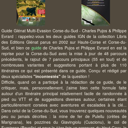
Guide Glénat Multi-Evasion Corse-du-Sud - Charles Pujos & Philippe
Evrard : rappelez-vous les deux guides IGN de la collection Libris
des Editions Glénat parus en 2002 sur Haute-Corse et Corse-du-
Sud, et bien ce
guide
de Charles Pujos et Philippe Evrard en est la
reprise pour la Corse-du-Sud avec la mise à jour de 48 parcours
précédents, le rajout de 7 parcours principaux (55 en tout) et de
nombreuses variantes et suggestions portant à plus de 110
itinéraires ce qui est présenté dans ce guide. Conçu et rédigé par
deux spécialistes
"incontestés"
de la question !
Difficile, quand on a participé à la rédaction de ce guide, de le
critiquer, mais, personnellement, j'aime bien cette formule faite
autour d'un itinéraire principal relativement facile de randonnée à
pied ou VTT et de suggestions diverses autour, certaines étant
particulièrement corsées avec aventures et escalades à la clé...
Dans celui de la Corse-du-Sud, vous trouverez quelques nouveautés
peu ou jamais décrites : la mine de fer de Pulellu (crêtes de
Marignana), les pozzines du Giavingiolu (Cuscionu), le col de
Fumicosa (Bavella) et pour la 1ère fois un parcours du Haut-Cavu, le