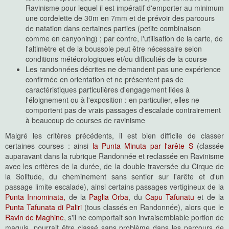
Ravinisme pour lequel il est impératif d'emporter au minimum
une cordelette de 30m en 7mm et de prévoir des parcours
de natation dans certaines parties (petite combinaison
comme en canyoning) ; par contre, l'utilisation de la carte, de
l'altimètre et de la boussole peut être nécessaire selon
conditions météorologiques et/ou difficultés de la course
Les randonnées décrites ne demandent pas une expérience
confirmée en orientation et ne présentent pas de
caractéristiques particulières d'engagement liées à
l'éloignement ou à l'exposition : en particulier, elles ne
comportent pas de vrais passages d'escalade contrairement
à beaucoup de courses de ravinisme
Malgré les critères précédents, il est bien difficile de classer
certaines courses : ainsi
la Punta Minuta par l'arête S
(classée
auparavant dans la rubrique Randonnée et reclassée en Ravinisme
avec les critères de la durée, de la double traversée du Cirque de
la Solitude, du cheminement sans sentier sur l'arête et d'un
passage limite escalade), ainsi certains passages vertigineux de la
Punta Innominata,
de la
Paglia Orba
, du
Capu Tafunatu
et de la
Punta Tafunata di Paliri
(tous classés en Randonnée), alors que le
Ravin de Maghine
, s'il ne comportait son invraisemblable portion de
maquis, pourrait être classé sans problème dans les parcours de