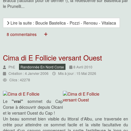
Bracca (facultatif pour ce dernier !), la redescente sur Bastelica par
le Prunelli...
Lire la suite : Boucle Bastelica - Pozzi - Renosu - Vitalaca
8 commentaires
Cima di E Follicie versant Ouest
PhE
Randonnée En Nord Corse
8 Avril 2010
Création : 4 Janvier 2006
Mis à jour : 15 Mai 2026
Clics : 42278
Le
"vrai"
sommet du Cap
Corse à découvrir depuis Olcani
et le versant Ouest du Cap !
Un beau sommet bien visible du littoral d'Albu, une traversée en
crête pour atteindre ce sommet facile et la visite facultative du
départ d'un canyon compensent la partie fastidieuse le long ou