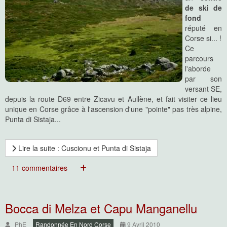
de ski de
fond
réputé en
Corse si... !
Ce
parcours
l'aborde
par son
versant SE,
depuis la route D69 entre Zicavu et Aullène, et fait visiter ce lieu
unique en Corse grâce à l'ascension d'une "pointe" pas très alpine,
Punta di Sistaja...
Lire la suite : Cuscionu et Punta di Sistaja
11 commentaires
Bocca di Melza et Capu Manganellu
PhE
Randonnée En Nord Corse
9 Avril 2010